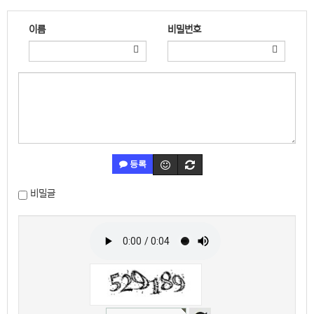
이름
비밀번호
등록
비밀글