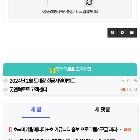
자동등록방지 숫자를 순서대로 입력하세요.
굿앤럭토토
고객센터
2024년 2월 토대장 현금지원이벤트
02.05
+1
굿앤럭토토 고객센터
01.30
+53
새 글
새 댓글
[]
✡️➡️마케팅매니아⬅️✡️ 커뮤니티 홍보 프로그램⭐️구글 찌라시 프로그램⭐️카톡 텔레 미니게임 오토픽⭐️마케팅프로그램✡️ spov
08.09