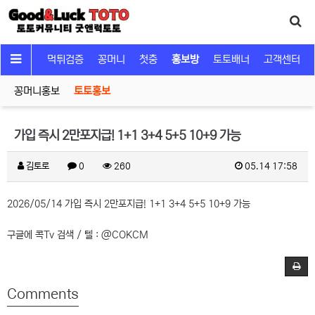
커뮤니티
먹튀검증
꽁머니
첫충
홍보방
토토배너
고객센터
꽁머니홍보
토토홍보
가입 즉시 2만포지급! 1+1 3+4 5+5 10+9 가능
김토로
0
260
05.14 17:58
2026/05/14 가입 즉시 2만포지급! 1+1 3+4 5+5 10+9 가능
구글에 콕Tv 검색 / 텔 : @COKCM
Comments