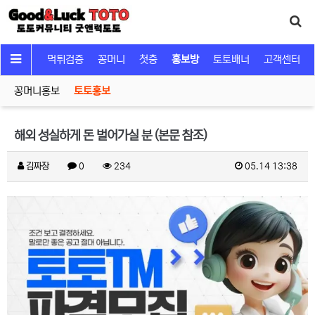
커뮤니티
먹튀검증
꽁머니
첫충
홍보방
토토배너
고객센터
꽁머니홍보
토토홍보
해외 성실하게 돈 벌어가실 분 (본문 참조)
김짜장
0
234
05.14 13:38