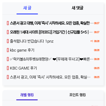
새 글
새 댓글
[]
스폰서 광고 대행, 이제 '즉시' 시작하세요. 모든 업종, 확실한 반응
08.07
[]
오래된 1세대 사이트 [(어코드)] 가입기간 | 신규입플 5+5 | 업계최고배당
08.07
[]
출석합니다 반갑습니다 1pnz
+1
08.06
[]
kbc game 후기
08.06
[]
✅럭키볼&미투벳&태평양✅ ❤️[무제재 무사고]❤️빠른충환❤️완전 무제재❤️100%받치기❤️
08.06
[]
KBC GAME 후기
08.05
[]
스폰서 광고, 이제 '즉시' 시작하세요. 모든 업종, 확실한 반응
08.05
레벨 랭킹
포인트 랭킹