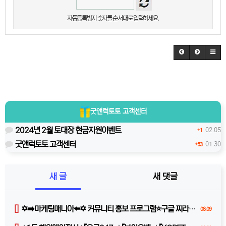
자동등록방지 숫자를 순서대로 입력하세요.
굿앤럭토토
고객센터
2024년 2월 토대장 현금지원이벤트
02.05
+1
굿앤럭토토 고객센터
01.30
+53
새 글
새 댓글
[]
✡️➡️마케팅매니아⬅️✡️ 커뮤니티 홍보 프로그램⭐️구글 찌라시 프로그램⭐️카톡 텔레 미니게임 오토픽⭐️마케팅프로그램✡️ vwfm
08.09