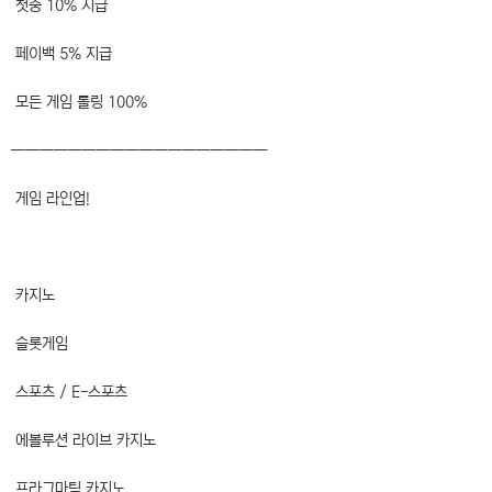
첫충 10% 지급
페이백 5% 지급
모든 게임 롤링 100%
━━━━━━━━━━━━━━━━━━
게임 라인업!
카지노
슬롯게임
스포츠 / E-스포츠
에볼루션 라이브 카지노
프라그마틱 카지노