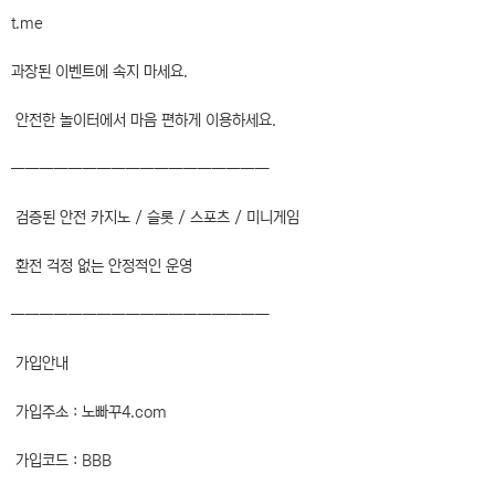
t.me
과장된 이벤트에 속지 마세요.
안전한 놀이터에서 마음 편하게 이용하세요.
━━━━━━━━━━━━━━━━━━
검증된 안전 카지노 / 슬롯 / 스포츠 / 미니게임
환전 걱정 없는 안정적인 운영
━━━━━━━━━━━━━━━━━━
가입안내
가입주소 : 노빠꾸4.com
가입코드 : BBB