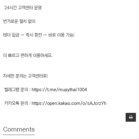
24시간 고객센터 운영
번거로운 절차 없이
테더 입금 → 즉시 환전 → 바로 이용 가능!
더 빠르고 편하게 이용하세요.
자세한 문의는 고객센터로!
텔레그램 문의 :
https://t.me/muaythai1004
카카오톡 문의 :
https://open.kakao.com/o/sAJcrzYh
Comments