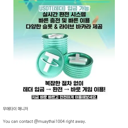
무에타이 매니저
You can contact @muaythai1004 right away.