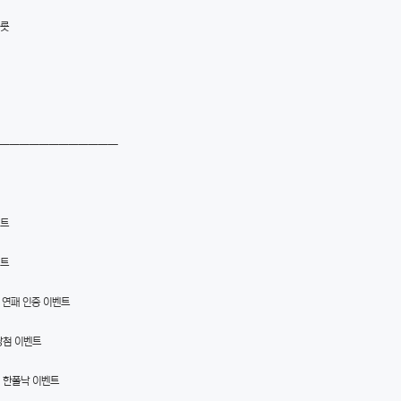
슬롯
━━━━━━━━━━━━
벤트
벤트
 연패 인증 이벤트
당첨 이벤트
 한폴낙 이벤트