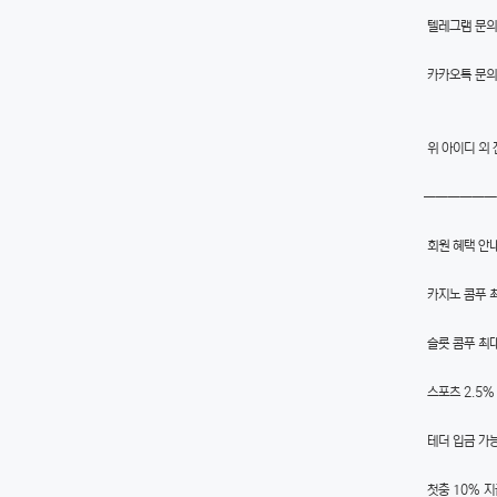
텔레그램 문의
카카오톡 문의
위 아이디 외 
━━━━━━
회원 혜택 안내
카지노 콤푸 
슬롯 콤푸 최대
스포츠 2.5%
테더 입금 가
첫충 10% 지