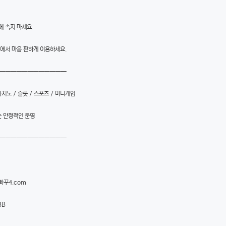
 속지 마세요.
에서 마음 편하게 이용하세요.
━━━━━━━━━━━━
지노 / 슬롯 / 스포츠 / 미니게임
는 안정적인 운영
━━━━━━━━━━━━
빠꾸4.com
BB