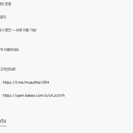
센터 운영
 없이
즉시 환전 → 바로 이용 가능!
게 이용하세요.
 고객센터로!
 :
https://t.me/muaythai1004
 :
https://open.kakao.com/o/sAJcrzYh
ts