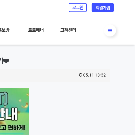
로그인
회원가입
홍보방
토토배너
고객센터
기❤️
05.11 13:32