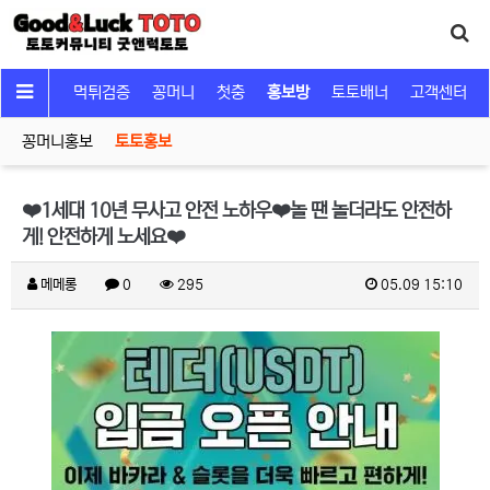
커뮤니티
먹튀검증
꽁머니
첫충
홍보방
토토배너
고객센터
꽁머니홍보
토토홍보
❤️1세대 10년 무사고 안전 노하우❤️놀 땐 놀더라도 안전하
게! 안전하게 노세요❤️
메메롱
0
295
05.09 15:10