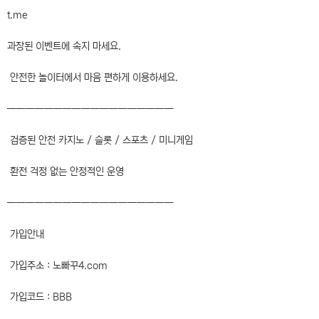
t.me
과장된 이벤트에 속지 마세요.
안전한 놀이터에서 마음 편하게 이용하세요.
━━━━━━━━━━━━━━━━━━
검증된 안전 카지노 / 슬롯 / 스포츠 / 미니게임
환전 걱정 없는 안정적인 운영
━━━━━━━━━━━━━━━━━━
가입안내
가입주소 : 노빠꾸4.com
가입코드 : BBB