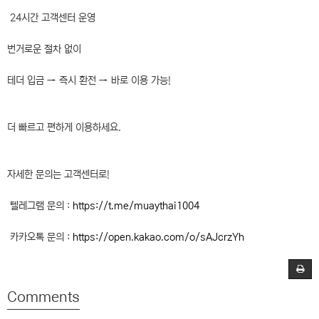
24시간 고객센터 운영
번거로운 절차 없이
테더 입금 → 즉시 환전 → 바로 이용 가능!
더 빠르고 편하게 이용하세요.
자세한 문의는 고객센터로!
텔레그램 문의 :
https://t.me/muaythai1004
카카오톡 문의 :
https://open.kakao.com/o/sAJcrzYh
Comments