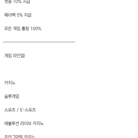
첫충 10% 지급
페이백 5% 지급
모든 게임 롤링 100%
━━━━━━━━━━━━━━━━━━
게임 라인업!
카지노
슬롯게임
스포츠 / E-스포츠
에볼루션 라이브 카지노
프라그마틱 카지노