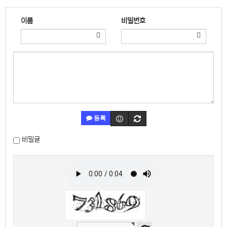
이름
비밀번호
등록
비밀글