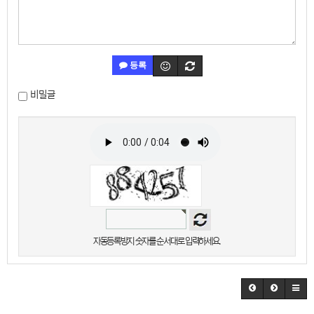
등록
비밀글
자동등록방지 숫자를 순서대로 입력하세요.