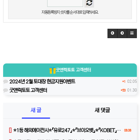
자동등록방지 숫자를 순서대로 입력하세요.
굿앤럭토토
고객센터
2024년 2월 토대장 현금지원이벤트
02.05
+1
굿앤럭토토 고객센터
01.30
+53
새 글
새 댓글
[]
⭐️1등 해외에이전시⭐️『유로247』⭐️『브이오벳』⭐️『KOBET』⭐️『원커넥트』⭐️ u61l
08.08