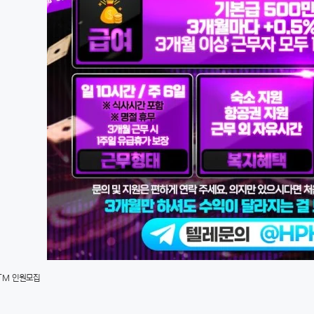
TM 인원모집