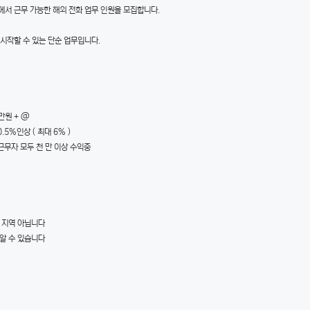
서 근무 가능한 해외 전화 업무 인원을 모집합니다.
시작할 수 있는 단순 업무입니다.
만원 + @
0.5%인상 ( 최대 6% )
 근무자 모두 천 만 이상 수익중
은 지역 아닙니다
 알 수 있습니다