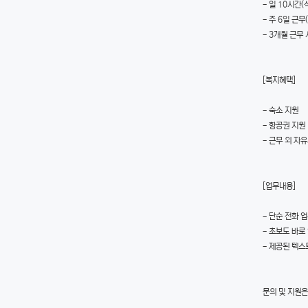
- 일 10시간
- 주 6일 근무
- 3개월 근무
[복지혜택]
- 숙소 지원
- 항공권 지원
- 근무 외 자
[업무내용]
- 단순 전화 
- 초보도 바로
- 제공된 텍
문의 및 지원은