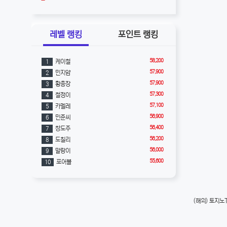
레벨 랭킹
포인트 랭킹
58,200
케이철
1
57,900
민지얌
2
57,900
황총장
3
57,300
철정이
4
57,100
카멜레
5
56,900
민준씨
6
56,400
창도주
7
56,200
도칠리
8
56,000
말랑이
9
55,600
포어블
10
(해외) 토지노