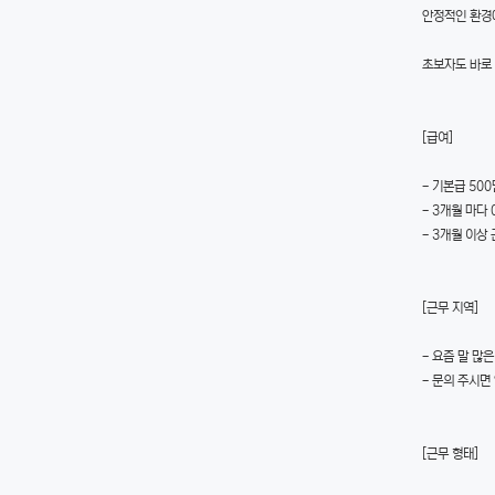
안정적인 환경에
초보자도 바로 
[급여]
- 기본급 500
- 3개월 마다 
- 3개월 이상
[근무 지역]
- 요즘 말 많
- 문의 주시면
[근무 형태]