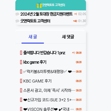
굿앤럭토토
고객센터
2024년 2월 토대장 현금지원이벤트
02.05
+1
굿앤럭토토 고객센터
01.30
+40
새 글
새 댓글
[]
출석합니다 반갑습니다 1pnz
+1
08.06
[]
kbc game 후기
08.06
[]
✅럭키볼&미투벳&태평양✅ ❤️[무제재 무사고]❤️빠른충환❤️완전 무제재❤️100%받치기❤️
08.06
[]
KBC GAME 후기
08.05
[]
스폰서 광고, 이제 '즉시' 시작하세요. 모든 업종, 확실한 반응
08.05
[]
❤️신규가입 코드:SUE 3+2 5+3 10+5 20+7 30+10 가입전화X 매주페이백최대1000만 콤푸무제한❤️
08.05
[]
❤️VISCON 솔루션❤️ ✔️국내 최저가 솔루션✔️
08.05