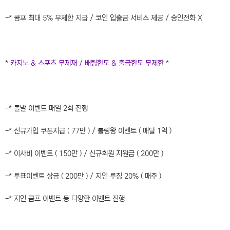
-* 콤프 최대 5% 무제한 지급 / 코인 입출금 서비스 제공 / 승인전화 X
*
카지노 & 스포츠 무제재 / 배팅한도 & 출금한도 무제한
*
-* 돌발 이벤트 매일 2회 진행
-* 신규가입 쿠폰지급 ( 77만 ) / 롤링왕 이벤트 ( 매달 1억 )
-* 이사비 이벤트 ( 150만 ) / 신규회원 지원금 ( 200만 )
-* 투표이벤트 상금 ( 200만 ) / 지인 루징 20% ( 매주 )
-* 지인 콤프 이벤트 등 다양한 이벤트 진행