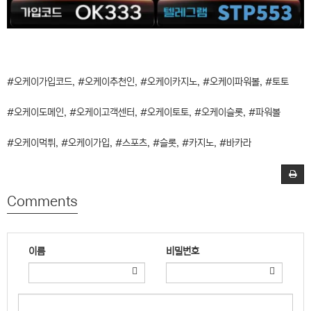
#오케이가입코드, #오케이추천인, #오케이카지노, #오케이파워볼, #토토
#오케이도메인, #오케이고객센터, #오케이토토, #오케이슬롯, #파워볼
#오케이먹튀, #오케이가입, #스포츠, #슬롯, #카지노, #바카라
Comments
이름
비밀번호