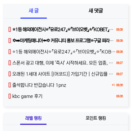
새 글
새 댓글
[]
⭐️1등 해외에이전시⭐️『유로247』⭐️『브이오벳』⭐️『KOBET』⭐️『원커넥트』⭐️ bihh
08.08
[]
✡️➡️마케팅매니아⬅️✡️ 커뮤니티 홍보 프로그램⭐️구글 찌라시 프로그램⭐️카톡 텔레 미니게임 오토픽⭐️마케팅프로그램✡️ jalm
08.08
[]
⭐️1등 해외에이전시⭐️『유로247』⭐️『브이오벳』⭐️『KOBET』⭐️『원커넥트』⭐️ u61l
08.08
[]
스폰서 광고 대행, 이제 '즉시' 시작하세요. 모든 업종, 확실한 반응
08.07
[]
오래된 1세대 사이트 [(어코드)] 가입기간 | 신규입플 5+5 | 업계최고배당
08.07
[]
출석합니다 반갑습니다 1pnz
+1
08.06
[]
kbc game 후기
08.06
레벨 랭킹
포인트 랭킹