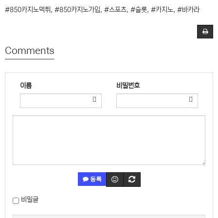
#850카지노먹튀, #850카지노가입, #스포츠, #슬롯, #카지노, #바카라
Comments
이름
비밀번호
등록
비밀글