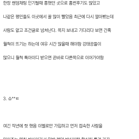
한창 랜덤채팅 인기탈때 흥했던 곳으로 홈런후기도 많았고
나같은 평민들도 이곳에서 꿀 많이 빨았음 최근에 다시 깔아봤는데
사람도 없고 조건글로 넘쳐난다. 쪽지 보내고 기다리다 보면 간혹
월척이 뜨기는 하는데 여유 시간 많을때 해야함 강태공들이
많으니 월척 톡아이디 받으면 곧바로 다른쪽으로 이어가야함
3. 슈**ㅌ
여긴 작년에 핫 했음 이멜로만 가입하고 먼저 접속한 사람을