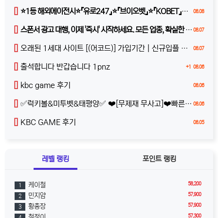
[]
⭐️1등 해외에이전시⭐️『유로247』⭐️『브이오벳』⭐️『KOBET』⭐️『원커넥트』⭐️ z8b9
08.08
[]
스폰서 광고 대행, 이제 '즉시' 시작하세요. 모든 업종, 확실한 반응
08.07
[]
오래된 1세대 사이트 [(어코드)] 가입기간 | 신규입플 5+5 | 업계최고배당
08.07
[]
출석합니다 반갑습니다 1pnz
+1
08.06
[]
kbc game 후기
08.06
[]
✅럭키볼&미투벳&태평양✅ ❤️[무제재 무사고]❤️빠른충환❤️완전 무제재❤️100%받치기❤️
08.06
[]
KBC GAME 후기
08.05
레벨 랭킹
포인트 랭킹
58,200
케이철
1
57,900
민지얌
2
57,900
황총장
3
57,300
철정이
4