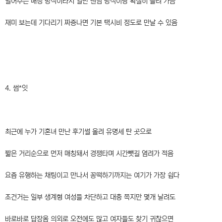
밀어주는 매칭 방식이라서 일반 랜덤 방식이랑 확실히 틀려 가끔
재미 보는데 기다리기 짜증나면 기본 택시비 정도로 만날 수 있음
4. 썸*잇
최근에 누가 기혼녀 만난 후기썰 올려 유명세 탄 곳으로
짧은 거리순으로 먼저 매칭돼서 경쟁타며 시간뺏길 염려가 적음
요즘 유행하는 채팅이고 만나서 꽁떡하기까지는 여기가 가장 쉽다
조건거는 일부 생계형 여성들 차단하고 대충 쪽지만 몇개 날려도
바로바로 답장옴 의외로 오전에도 많고 여자들도 찾기 귀찮으면