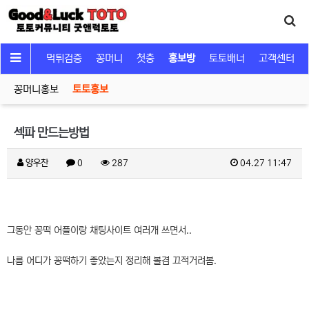
커뮤니티
먹튀검증
꽁머니
첫충
홍보방
토토배너
고객센터
꽁머니홍보
토토홍보
섹파 만드는방법
양우찬
0
287
04.27 11:47
그동안 꽁떡 어플이랑 채팅사이트 여러개 쓰면서..
나름 어디가 꽁떡하기 좋았는지 정리해 볼겸 끄적거려봄.