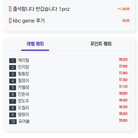
[]
출석합니다 반갑습니다 1pnz
+1
08.06
[]
kbc game 후기
08.06
레벨 랭킹
포인트 랭킹
58,200
케이철
1
57,900
민지얌
2
57,900
황총장
3
57,300
철정이
4
57,100
카멜레
5
56,900
민준씨
6
56,400
창도주
7
56,200
도칠리
8
56,000
말랑이
9
55,600
포어블
10