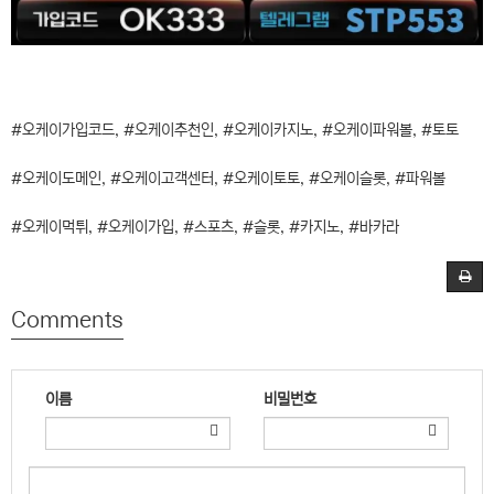
#오케이가입코드, #오케이추천인, #오케이카지노, #오케이파워볼, #토토
#오케이도메인, #오케이고객센터, #오케이토토, #오케이슬롯, #파워볼
#오케이먹튀, #오케이가입, #스포츠, #슬롯, #카지노, #바카라
Comments
이름
비밀번호