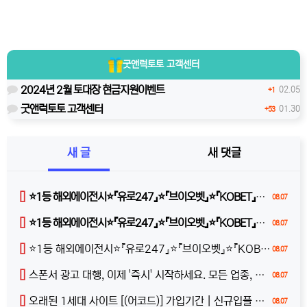
굿앤럭토토
고객센터
2024년 2월 토대장 현금지원이벤트
02.05
+1
굿앤럭토토 고객센터
01.30
+53
새 글
새 댓글
[]
⭐️1등 해외에이전시⭐️『유로247』⭐️『브이오벳』⭐️『KOBET』⭐️『원커넥트』⭐️ luht
08.07
[]
⭐️1등 해외에이전시⭐️『유로247』⭐️『브이오벳』⭐️『KOBET』⭐️『원커넥트』⭐️ hebh
08.07
[]
⭐️1등 해외에이전시⭐️『유로247』⭐️『브이오벳』⭐️『KOBET』⭐️『원커넥트』⭐️ wc3i
08.07
[]
스폰서 광고 대행, 이제 '즉시' 시작하세요. 모든 업종, 확실한 반응
08.07
[]
오래된 1세대 사이트 [(어코드)] 가입기간 | 신규입플 5+5 | 업계최고배당
08.07