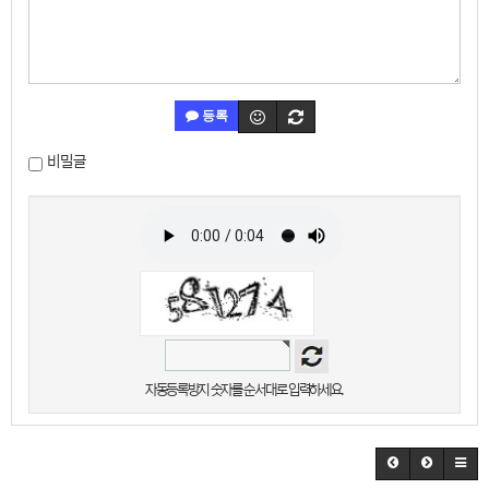
등록
비밀글
자동등록방지 숫자를 순서대로 입력하세요.