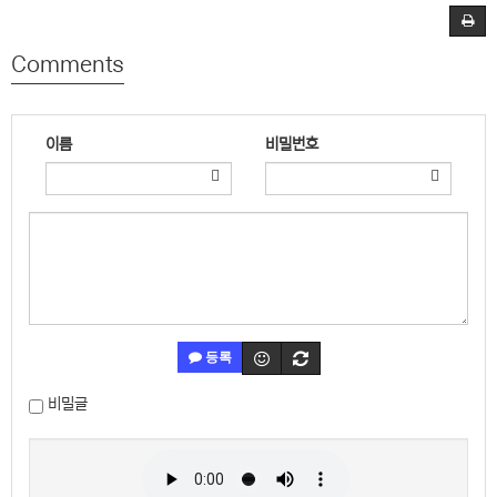
Comments
이름
비밀번호
등록
비밀글