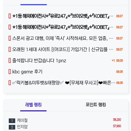
[]
⭐️1등 해외에이전시⭐️『유로247』⭐️『브이오벳』⭐️『KOBET』⭐️『원커넥트』⭐️ hebh
08.07
[]
⭐️1등 해외에이전시⭐️『유로247』⭐️『브이오벳』⭐️『KOBET』⭐️『원커넥트』⭐️ wc3i
08.07
[]
스폰서 광고 대행, 이제 '즉시' 시작하세요. 모든 업종, 확실한 반응
08.07
[]
오래된 1세대 사이트 [(어코드)] 가입기간 | 신규입플 5+5 | 업계최고배당
08.07
[]
출석합니다 반갑습니다 1pnz
+1
08.06
[]
kbc game 후기
08.06
[]
✅럭키볼&미투벳&태평양✅ ❤️[무제재 무사고]❤️빠른충환❤️완전 무제재❤️100%받치기❤️
08.06
레벨 랭킹
포인트 랭킹
58,200
케이철
1
57,900
민지얌
2