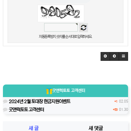
자동등록방지 숫자를 순서대로 입력하세요.
굿앤럭토토
고객센터
2024년 2월 토대장 현금지원이벤트
02.05
+1
굿앤럭토토 고객센터
01.30
+53
새 글
새 댓글