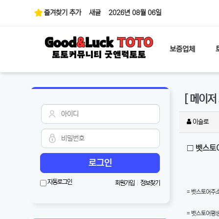
즐겨찾기 추가
새글
2026년 08월 06일
보증업체
[ 메이저
이슬로
□
벳스토어
로그인
자동로그인
회원가입
|
정보찾기
= 벳스토어주소
= 벳스토어평생