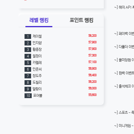
~] 해외 API
레벨 랭킹
포인트 랭킹
~] 페이백 이
58,200
케이철
1
57,900
민지얌
2
~] 다폴더 이
57,900
황총장
3
57,300
철정이
4
~] 올미당첨 
57,100
카멜레
5
56,900
민준씨
6
~] 컴백 이벤트
56,400
창도주
7
56,200
도칠리
8
~] 출석체크 
56,000
말랑이
9
55,600
포어블
10
~] 스포츠 - 
~] 미니게임 -