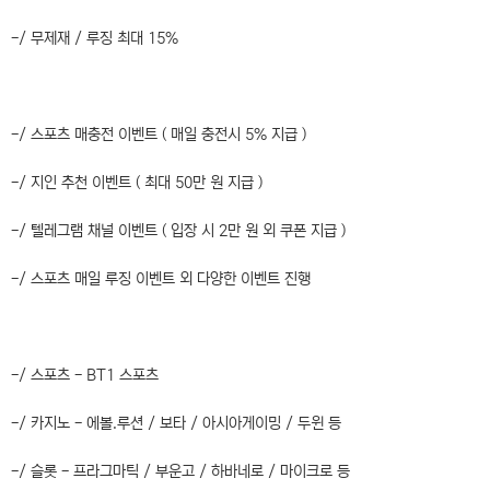
-/ 무제재 / 루징 최대 15%
-/ 스포츠 매충전 이벤트 ( 매일 충전시 5% 지급 )
-/ 지인 추천 이벤트 ( 최대 50만 원 지급 )
-/ 텔레그램 채널 이벤트 ( 입장 시 2만 원 외 쿠폰 지급 )
-/ 스포츠 매일 루징 이벤트 외 다양한 이벤트 진행
-/ 스포츠 - BT1 스포츠
-/ 카지노 - 에볼.루션 / 보타 / 아시아게이밍 / 두윈 등
-/ 슬롯 - 프라그마틱 / 부운고 / 하바네로 / 마이크로 등