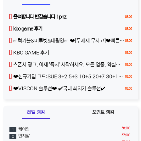
[]
출석합니다 반갑습니다 1pnz
08.06
[]
kbc game 후기
08.06
[]
✅럭키볼&미투벳&태평양✅ ❤️[무제재 무사고]❤️빠른충환❤️완전 무제재❤️100%받치기❤️
08.06
[]
KBC GAME 후기
08.05
[]
스폰서 광고, 이제 '즉시' 시작하세요. 모든 업종, 확실한 반응
08.05
[]
❤️신규가입 코드:SUE 3+2 5+3 10+5 20+7 30+10 가입전화X 매주페이백최대1000만 콤푸무제한❤️
08.05
[]
❤️VISCON 솔루션❤️ ✔️국내 최저가 솔루션✔️
08.05
레벨 랭킹
포인트 랭킹
58,200
케이철
1
57,900
민지얌
2