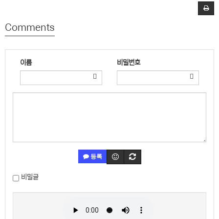
Comments
이름
비밀번호
등록
비밀글