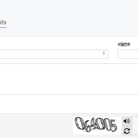
ts
비밀번호
숫자음
성듣기