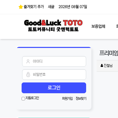
즐겨찾기 추가
새글
2026년 08월 07일
보증업체
프리미엄 
진철님
로그인
자동로그인
회원가입
|
정보찾기