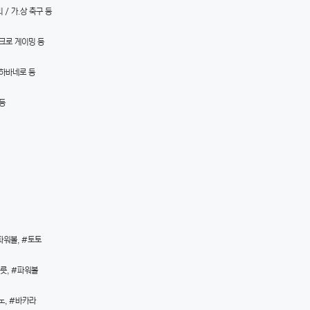
 / 가.상 축구 등
이크로 게이밍 등
 하바네로 등
 등
파워볼, #토토
슬롯, #파워볼
노, #바카라