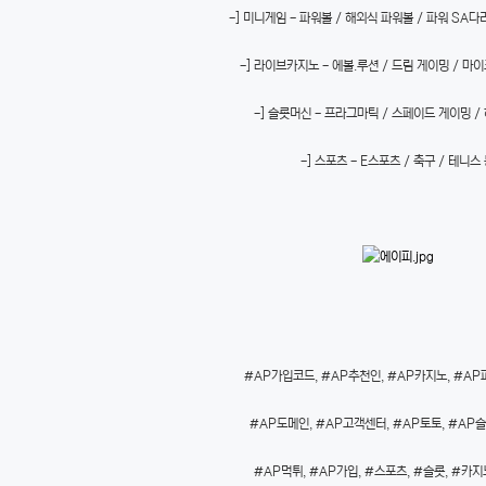
-] 미니게임 - 파워볼 / 해외식 파워볼 / 파워 SA다리
-] 라이브카지노 - 에볼.루션 / 드림 게이밍 / 마
-] 슬롯머신 - 프라그마틱 / 스페이드 게이밍 /
-] 스포츠 - E스포츠 / 축구 / 테니스
#AP가입코드, #AP추천인, #AP카지노, #AP
#AP도메인, #AP고객센터, #AP토토, #AP
#AP먹튀, #AP가입, #스포츠, #슬롯, #카지