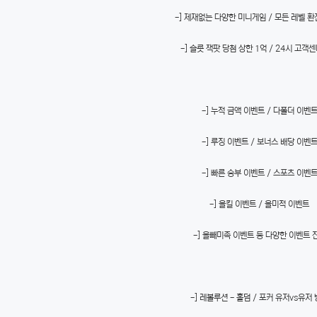
-] 제재없는 다양한 미니게임 / 모든 레벨 환
-] 슬롯 잭팟 당첨 상한 1억 / 24시 고객
-] 누적 금액 이벤트 / 다폴더 이벤
-] 루징 이벤트 / 보너스 배당 이벤
-] 빠른 승부 이벤트 / 스포츠 이벤
-] 올킬 이벤트 / 올미적 이벤트
-] 올빼미족 이벤트 등 다양한 이벤트 
-] 레볼루션 - 홀덤 / 포커 유저vs유저