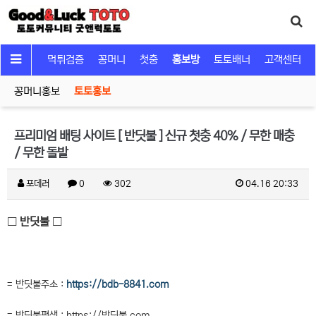
커뮤니티
먹튀검증
꽁머니
첫충
홍보방
토토배너
고객센터
꽁머니홍보
토토홍보
프리미엄 배팅 사이트 [ 반딧불 ] 신규 첫충 40% / 무한 매충
/ 무한 돌발
포데러
0
302
04.16 20:33
□
반딧불
□
= 반딧불주소 :
https://bdb-8841.com
= 반딧불평생 : https://반딧불.com