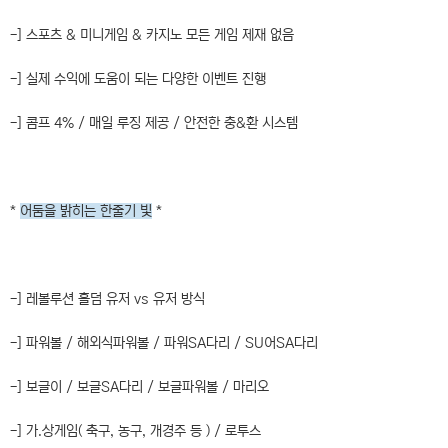
-] 스포츠 & 미니게임 & 카지노 모든 게임 제재 없음
-] 실제 수익에 도움이 되는 다양한 이벤트 진행
-] 콤프 4% / 매일 루징 제공 / 안전한 충&환 시스템
*
어둠을 밝히는 한줄기 빛
*
-] 레볼루션 홀덤 유저 vs 유저 방식
-] 파워볼 / 해외식파워볼 / 파워SA다리 / SU어SA다리
-] 보글이 / 보글SA다리 / 보글파워볼 / 마리오
-] 가.상게임( 축구, 농구, 개경주 등 ) / 로투스