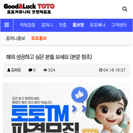
커뮤니티
먹튀검증
꽁머니
첫충
홍보방
토토배너
고객센터
꽁머니홍보
토토홍보
해외 성공하고 싶은 분들 보세요 (본문 참조)
김짜장
0
324
04.16 19:37