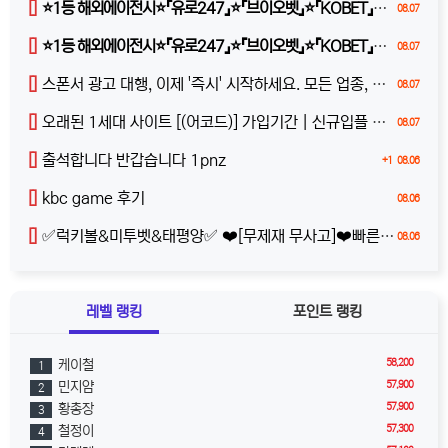
[]
⭐️1등 해외에이전시⭐️『유로247』⭐️『브이오벳』⭐️『KOBET』⭐️『원커넥트』⭐️ hebh
08.07
[]
⭐️1등 해외에이전시⭐️『유로247』⭐️『브이오벳』⭐️『KOBET』⭐️『원커넥트』⭐️ wc3i
08.07
[]
스폰서 광고 대행, 이제 '즉시' 시작하세요. 모든 업종, 확실한 반응
08.07
[]
오래된 1세대 사이트 [(어코드)] 가입기간 | 신규입플 5+5 | 업계최고배당
08.07
[]
출석합니다 반갑습니다 1pnz
+1
08.06
[]
kbc game 후기
08.06
[]
✅럭키볼&미투벳&태평양✅ ❤️[무제재 무사고]❤️빠른충환❤️완전 무제재❤️100%받치기❤️
08.06
레벨 랭킹
포인트 랭킹
58,200
케이철
1
57,900
민지얌
2
57,900
황총장
3
57,300
철정이
4