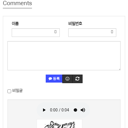
Comments
이름
비밀번호
등록
비밀글