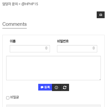
담당자 문의 = @HPHP15
Comments
이름
비밀번호
등록
비밀글