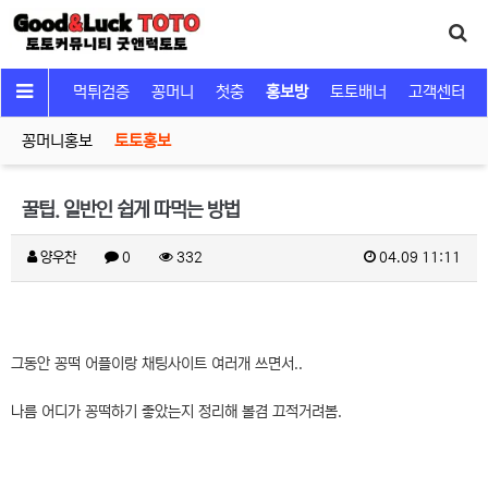
커뮤니티
먹튀검증
꽁머니
첫충
홍보방
토토배너
고객센터
꽁머니홍보
토토홍보
꿀팁. 일반인 쉽게 따먹는 방법
양우찬
0
332
04.09 11:11
그동안 꽁떡 어플이랑 채팅사이트 여러개 쓰면서..
나름 어디가 꽁떡하기 좋았는지 정리해 볼겸 끄적거려봄.