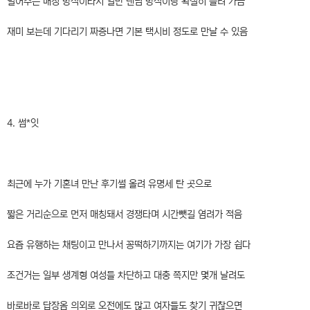
밀어주는 매칭 방식이라서 일반 랜덤 방식이랑 확실히 틀려 가끔
재미 보는데 기다리기 짜증나면 기본 택시비 정도로 만날 수 있음
4. 썸*잇
최근에 누가 기혼녀 만난 후기썰 올려 유명세 탄 곳으로
짧은 거리순으로 먼저 매칭돼서 경쟁타며 시간뺏길 염려가 적음
요즘 유행하는 채팅이고 만나서 꽁떡하기까지는 여기가 가장 쉽다
조건거는 일부 생계형 여성들 차단하고 대충 쪽지만 몇개 날려도
바로바로 답장옴 의외로 오전에도 많고 여자들도 찾기 귀찮으면