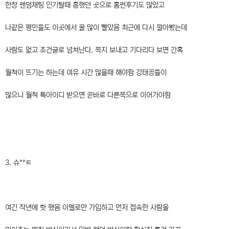
한창 랜덤채팅 인기탈때 흥했던 곳으로 홈런후기도 많았고
나같은 평민들도 이곳에서 꿀 많이 빨았음 최근에 다시 깔아봤는데
사람도 없고 조건글로 넘쳐난다. 쪽지 보내고 기다리다 보면 간혹
월척이 뜨기는 하는데 여유 시간 많을때 해야함 강태공들이
많으니 월척 톡아이디 받으면 곧바로 다른쪽으로 이어가야함
3. 슈**ㅌ
여긴 작년에 핫 했음 이멜로만 가입하고 먼저 접속한 사람을