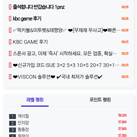
[]
출석합니다 반갑습니다 1pnz
08.06
[]
kbc game 후기
08.06
[]
✅럭키볼&미투벳&태평양✅ ❤️[무제재 무사고]❤️빠른충환❤️완전 무제재❤️100%받치기❤️
08.06
[]
KBC GAME 후기
08.05
[]
스폰서 광고, 이제 '즉시' 시작하세요. 모든 업종, 확실한 반응
08.05
[]
❤️신규가입 코드:SUE 3+2 5+3 10+5 20+7 30+10 가입전화X 매주페이백최대1000만 콤푸무제한❤️
08.05
[]
❤️VISCON 솔루션❤️ ✔️국내 최저가 솔루션✔️
08.05
레벨 랭킹
포인트 랭킹
58,200
케이철
1
57,900
민지얌
2
57,900
황총장
3
57,300
철정이
4