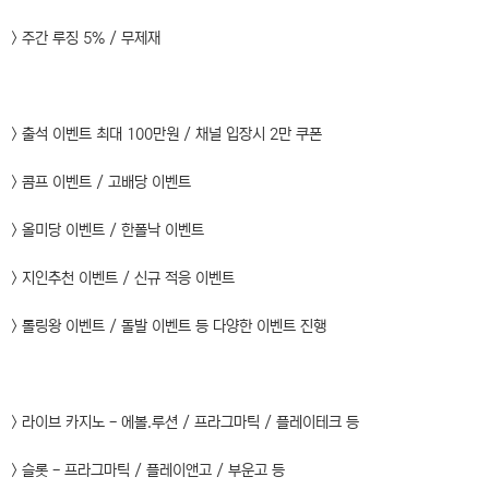
> 주간 루징 5% / 무제재
> 출석 이벤트 최대 100만원 / 채널 입장시 2만 쿠폰
> 콤프 이벤트 / 고배당 이벤트
> 올미당 이벤트 / 한폴낙 이벤트
> 지인추천 이벤트 / 신규 적응 이벤트
> 롤링왕 이벤트 / 돌발 이벤트 등 다양한 이벤트 진행
> 라이브 카지노 - 에볼.루션 / 프라그마틱 / 플레이테크 등
> 슬롯 - 프라그마틱 / 플레이앤고 / 부운고 등