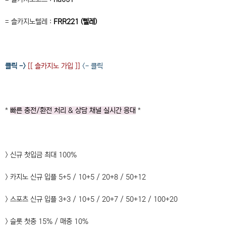
= 솔카지노텔레 :
FRR221 (텔레)
클릭 ->
[[ 솔카지노 가입 ]]
<- 클릭
*
빠른 충전/환전 처리 & 상담 채널 실시간 응대
*
> 신규 첫입금 최대 100%
> 카지노 신규 입플 5+5 / 10+5 / 20+8 / 50+12
> 스포츠 신규 입플 3+3 / 10+5 / 20+7 / 50+12 / 100+20
> 슬롯 첫충 15% / 매충 10%