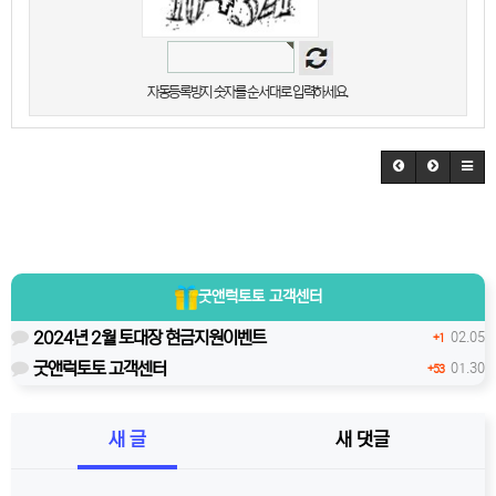
자동등록방지 숫자를 순서대로 입력하세요.
굿앤럭토토
고객센터
2024년 2월 토대장 현금지원이벤트
02.05
+1
굿앤럭토토 고객센터
01.30
+53
새 글
새 댓글