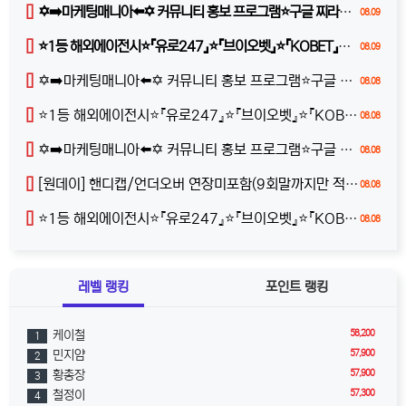
[]
✡️➡️마케팅매니아⬅️✡️ 커뮤니티 홍보 프로그램⭐️구글 찌라시 프로그램⭐️카톡 텔레 미니게임 오토픽⭐️마케팅프로그램✡️ z6zc
08.09
[]
⭐️1등 해외에이전시⭐️『유로247』⭐️『브이오벳』⭐️『KOBET』⭐️『ONECONNECT』⭐️ pcqo
08.09
[]
✡️➡️마케팅매니아⬅️✡️ 커뮤니티 홍보 프로그램⭐️구글 찌라시 프로그램⭐️카톡 텔레 미니게임 오토픽⭐️마케팅프로그램✡️ s3es
08.08
[]
⭐️1등 해외에이전시⭐️『유로247』⭐️『브이오벳』⭐️『KOBET』⭐️『ONECONNECT』⭐️ u2vv
08.08
[]
✡️➡️마케팅매니아⬅️✡️ 커뮤니티 홍보 프로그램⭐️구글 찌라시 프로그램⭐️카톡 텔레 미니게임 오토픽⭐️마케팅프로그램✡️ wsjq
08.08
[]
[원데이] 핸디캡/언더오버 연장미포함(9회말까지만 적용)
08.08
[]
⭐️1등 해외에이전시⭐️『유로247』⭐️『브이오벳』⭐️『KOBET』⭐️『원커넥트』⭐️ u61l
08.08
레벨 랭킹
포인트 랭킹
58,200
케이철
1
57,900
민지얌
2
57,900
황총장
3
57,300
철정이
4