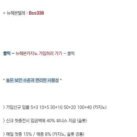
= 뉴헤븐텔레 :
Bss338
클릭 ~
뉴헤븐카지노 가입하러 가기
~ 클릭
*
높은 보안 수준과 편리한 사용성
*
> 가입신규 입플 5+3 10+5 30+10 50+20 100+40 (카지노)
> 신규 첫충전시 입금액에 40% 보너스 지급 (슬롯)
> 매일 첫충 15% / 매충 8% (카지노, 슬롯 공통)