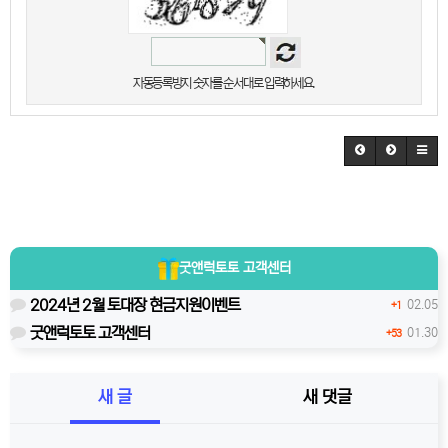
자동등록방지 숫자를 순서대로 입력하세요.
굿앤럭토토
고객센터
2024년 2월 토대장 현금지원이벤트
02.05
+1
굿앤럭토토 고객센터
01.30
+53
새 글
새 댓글