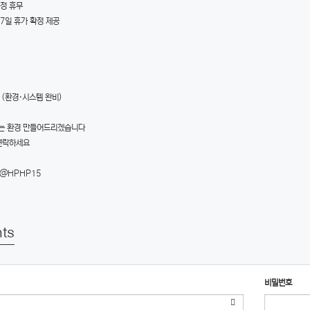
정 휴무
 7일 휴가 확정 제공
 (환경·시스템 완비)
는 환경 만들어드리겠습니다
 연락하세요
 @HPHP15
ts
비밀번호