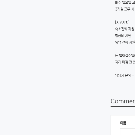
매주 일요일 고
3개월 근무 시
[지원사항]
숙소전액 지원
항공비 지원
영업 전폭 지원
돈 벌어갈수있
자리 마감 전
담당자 문의 =
Commen
이름