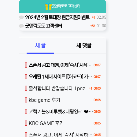
굿앤럭토토
고객센터
2024년 2월 토대장 현금지원이벤트
02.05
+1
굿앤럭토토 고객센터
01.30
+53
새 글
새 댓글
[]
스폰서 광고 대행, 이제 '즉시' 시작하세요. 모든 업종, 확실한 반응
08.07
[]
오래된 1세대 사이트 [(어코드)] 가입기간 | 신규입플 5+5 | 업계최고배당
08.07
[]
출석합니다 반갑습니다 1pnz
+1
08.06
[]
kbc game 후기
08.06
[]
✅럭키볼&미투벳&태평양✅ ❤️[무제재 무사고]❤️빠른충환❤️완전 무제재❤️100%받치기❤️
08.06
[]
KBC GAME 후기
08.05
[]
스폰서 광고, 이제 '즉시' 시작하세요. 모든 업종, 확실한 반응
08.05