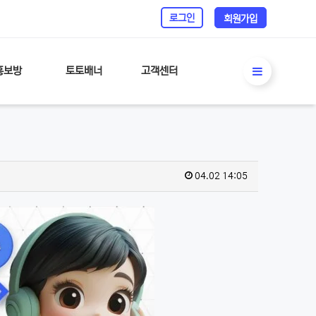
로그인
회원가입
홍보방
토토배너
고객센터
04.02 14:05