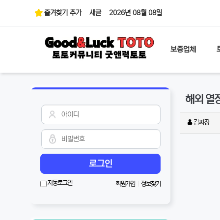
즐겨찾기 추가
새글
2026년 08월 08일
보증업체
해외 열
김짜장
로그인
자동로그인
회원가입
|
정보찾기