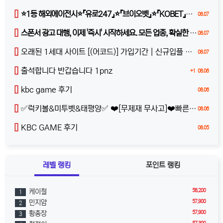
[]
⭐️1등 해외에이전시⭐️『유로247』⭐️『브이오벳』⭐️『KOBET』⭐️『원커넥트』⭐️ yfrz
08.07
[]
스폰서 광고 대행, 이제 '즉시' 시작하세요. 모든 업종, 확실한 반응
08.07
[]
오래된 1세대 사이트 [(어코드)] 가입기간 | 신규입플 5+5 | 업계최고배당
08.07
[]
출석합니다 반갑습니다 1pnz
+1
08.06
[]
kbc game 후기
08.06
[]
✅럭키볼&미투벳&태평양✅ ❤️[무제재 무사고]❤️빠른충환❤️완전 무제재❤️100%받치기❤️
08.06
[]
KBC GAME 후기
08.05
레벨 랭킹
포인트 랭킹
58,200
케이철
1
57,900
민지얌
2
57,900
황총장
3
57,300