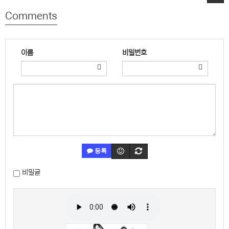
Comments
이름
비밀번호
등록
비밀글