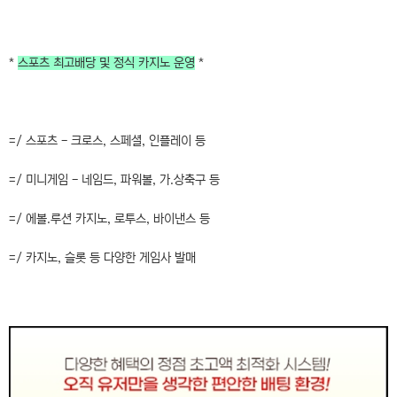
*
스포츠 최고배당 및 정식 카지노 운영
*
=/ 스포츠 - 크로스, 스페셜, 인플레이 등
=/ 미니게임 - 네임드, 파워볼, 가.상축구 등
=/ 에볼.루션 카지노, 로투스, 바이낸스 등
=/ 카지노, 슬롯 등 다양한 게임사 발매