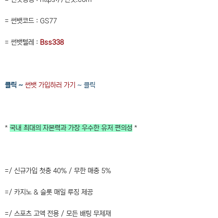
= 썬뱃코드 : GS77
= 썬뱃텔레 :
Bss338
클릭 ~
썬뱃 가입하러 가기
~ 클릭
*
국내 최대의 자본력과 가장 우수한 유저 편의성
*
=/ 신규가입 첫충 40% / 무한 매충 5%
=/ 카지노 & 슬롯 매일 루징 제공
=/ 스포츠 고액 전용 / 모든 배팅 무제재