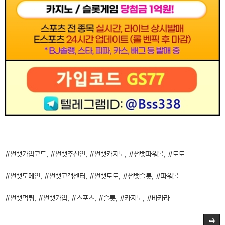
#썬뱃가입코드, #썬뱃추천인, #썬뱃카지노, #썬뱃파워볼, #토토
#썬뱃도메인, #썬뱃고객센터, #썬뱃토토, #썬뱃슬롯, #파워볼
#썬뱃먹튀, #썬뱃가입, #스포츠, #슬롯, #카지노, #바카라