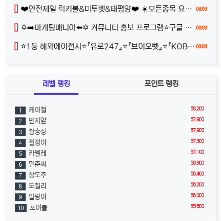
[]
❤️안전제일 럭키볼&미투벳&태평양❤️ ☀️모든종목 요율지급☀️미니게임 천국☀️카지노,슬롯 맛집☀️
08.09
[]
✡️➡️마케팅매니아⬅️✡️ 커뮤니티 홍보 프로그램⭐️구글 찌라시 프로그램⭐️카톡 텔레 미니게임 오토픽⭐️마케팅프로그램✡️ s3es
08.08
[]
⭐️1등 해외에이전시⭐️『유로247』⭐️『브이오벳』⭐️『KOBET』⭐️『ONECONNECT』⭐️ u2vv
08.08
레벨 랭킹
포인트 랭킹
58,200
케이철
1
57,900
민지얌
2
57,900
황총장
3
57,300
철정이
4
57,100
카멜레
5
56,900
민준씨
6
56,400
창도주
7
56,200
도칠리
8
56,000
말랑이
9
55,600
포어블
10