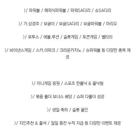
>/ 파워볼 / 해외식파워볼 / 파워SA다리 / 슈SA다리
>/ 가.상경주 / 보글이 / 보글SA다리 / 보글파워볼 / 마리오
>/ 로투스 / 에볼.루션 / 슬롯게임 / 토큰게임 / 별타리
>/ 바이낸스게임 / 스카.이파크 / 크라운카지노 / 슈파워볼 등 다양한 종목 제
공
>/ 미니게임 응원 / 스포츠 한폴낙 & 올낙첨
>/ 묶음 폴더 보너스 배당 / 슈퍼 다폴더 성공
>/ 생일 축하 / 슬롯 올인
>/ 지인추천 & 출석 / 일일 충전 누적 지급 등 다양한 이벤트 제공