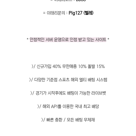
= 이태리문의 :
Pig127 (텔레)
*
안정적인 서버 운영으로 인정 받고 있는 사이트
*
>/ 신규가입 40% 무한매충 10% 돌발 15%
>/ 다양한 기준점 스포츠 해외 멀티 배팅 시스템
>/ 경기가 시작후에도 배팅이 가능한 라이브벳
>/ 해외 API를 이용한 국내 최고 배당
>/ 빠른 충환 / 모든 배팅 무제재