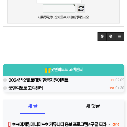
자동등록방지 숫자를 순서대로 입력하세요.
굿앤럭토토
고객센터
2024년 2월 토대장 현금지원이벤트
02.05
+1
굿앤럭토토 고객센터
01.30
+53
새 글
새 댓글
[]
✡️➡️마케팅매니아⬅️✡️ 커뮤니티 홍보 프로그램⭐️구글 찌라시 프로그램⭐️카톡 텔레 미니게임 오토픽⭐️마케팅프로그램✡️ s0pt
08.10