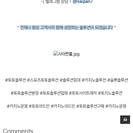
-] 텔레그램 상담 =
@saipan7
*
언제나 항상 고객사와 함께 성장하는 솔루션이 되겠습니다
*
#토토솔루션 #스포츠토토솔루션 #솔루션임대 #카지노솔루션 #슬롯솔루션
#토토솔루션분양 #토토솔루션업체 #토토사이트제작 #토지노솔루션
#카지노운영 #토토어드민 #카지노어드민 #토토솔루션구매 #카지노운영
Comments