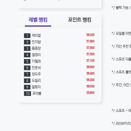
*/ 블랙 가능 
레벨 랭킹
포인트 랭킹
*/ 요일별 이벤
58,200
케이철
1
57,900
민지얌
2
*/ 지인 추천
57,900
황총장
3
57,300
철정이
4
*/ 스포츠 다
57,100
카멜레
5
56,900
민준씨
6
*/ 스포츠 룰
56,400
창도주
7
56,200
도칠리
8
*/ 주간, 야
56,000
말랑이
9
55,600
포어블
10
*/ 스포츠 - 
*/ 라이브카지