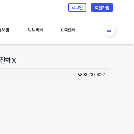
로그인
회원가입
홍보방
토토배너
고객센터
인전화 X
03.23 08:22