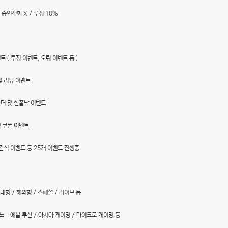
/ 승인전화 X / 루징 10%
트 ( 루징 이벤트, 오링 이벤트 등 )
 및 리뷰 이벤트
폴더 및 한폴낙 이벤트
렛 쿠폰 이벤트
간 간식 이벤트 등 25개 이벤트 진행중
국내형 / 해외형 / 스페셜 / 라이브 등
노 - 에볼.루션 / 아시아 게이밍 / 마이크로 게이밍 등