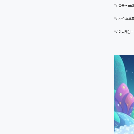
*/ 슬롯 - 프
*/ 가.상스포츠
*/ 미니게임 -