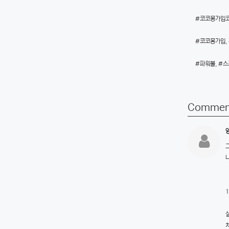
#코코몽가입코
#코코몽가입,
#파워볼, #스
Commen
1