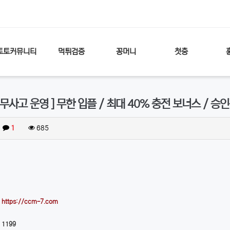
토토커뮤니티
먹튀검증
꽁머니
첫충
 무사고 운영 ] 무한 입플 / 최대 40% 충전 보너스 / 승
1
685
:
https://ccm-7.com
:
1199