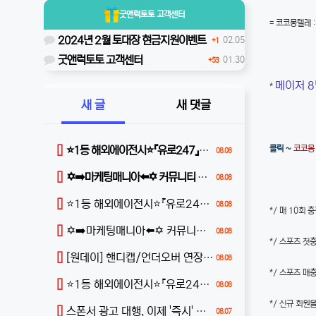
굿앤럭토토
고객센터
= 코코몽텔레 
2024년 2월 토대장 현금지원이벤트
02.05
+1
굿앤럭토토 고객센터
01.30
+53
메이저 8
*
새 글
새 댓글
클릭 ~
코코몽
[]
⭐️1등 해외에이전시⭐️『유로247』⭐️『브이오벳』⭐️『KOBET』⭐️『ONECONNECT』⭐️ bhly
08.08
[]
✡️➡️마케팅매니아⬅️✡️ 커뮤니티 홍보 프로그램⭐️구글 찌라시 프로그램⭐️카톡 텔레 미니게임 오토픽⭐️마케팅프로그램✡️ s3es
08.08
[]
⭐️1등 해외에이전시⭐️『유로247』⭐️『브이오벳』⭐️『KOBET』⭐️『ONECONNECT』⭐️ u2vv
08.08
*/ 매 10회
[]
✡️➡️마케팅매니아⬅️✡️ 커뮤니티 홍보 프로그램⭐️구글 찌라시 프로그램⭐️카톡 텔레 미니게임 오토픽⭐️마케팅프로그램✡️ wsjq
08.08
*/ 스포츠 첫충
[]
[원데이] 핸디캡/언더오버 연장미포함(9회말까지만 적용)
08.08
*/ 스포츠 매충
[]
⭐️1등 해외에이전시⭐️『유로247』⭐️『브이오벳』⭐️『KOBET』⭐️『원커넥트』⭐️ u61l
08.08
*/ 신규 회원
[]
스폰서 광고 대행, 이제 '즉시' 시작하세요. 모든 업종, 확실한 반응
08.07