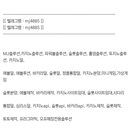
------------------------------------------------------
[[ 텔레그램 : mj4885 ]]
[[ 텔레그램 : mj4885 ]]
------------------------------------------------------
MJ솔루션,카지노솔루션, 파워볼솔루션, 슬롯솔루션, 홀덤솔루션, 토지노솔루
션, 카지노알,
에볼알, 에볼루션, 바카라알, 슬롯알, 정품통합알, 카지노분양,미니게임,가상게
임
슬롯분양, 에볼제작, 바카라제작, 카지노사이트임대, 슬롯사이트임대,사다리
통합알, 심리스알, 카지노api, 슬롯api, 바카라api, 카지노제작, 슬롯제작,
토토제작, 프라그마틱, 오프매장전용솔루션