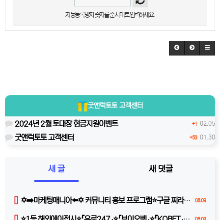
자동등록방지 숫자를 순서대로 입력하세요.
굿앤럭토토
고객센터
2024년 2월 토대장 현금지원이벤트
02.05
+1
굿앤럭토토 고객센터
01.30
+53
새 글
새 댓글
[]
✡️➡️마케팅매니아⬅️✡️ 커뮤니티 홍보 프로그램⭐️구글 찌라시 프로그램⭐️카톡 텔레 미니게임 오토픽⭐️마케팅프로그램✡️ c00f
08.09
[]
⭐️1등 해외에이전시⭐️『유로247』⭐️『브이오벳』⭐️『KOBET』⭐️『ONECONNECT』⭐️ q2px
08.09