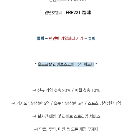
= 텐텐벳텔레 :
FRR221 (텔레)
클릭 ~
텐텐벳 가입하러 가기
~ 클릭
*
오즈포탈 라이브스코어 공식 파트너
*
~! 신규 가입 첫충 20% / 매월 첫충 10%
~! 카지노 당첨상한 5억 / 슬롯 당첨상한 5천 / 스포츠 당첨상한 1억
~! 실시간 베팅 및 라이브 스트리밍 서비스
~! 단폴, 루틴, 마틴 등 모든 게임 무제재