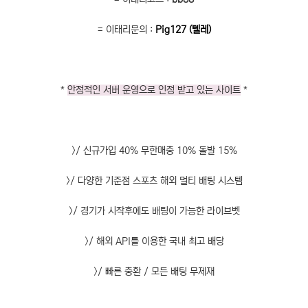
= 이태리문의 :
Pig127 (텔레)
*
안정적인 서버 운영으로 인정 받고 있는 사이트
*
>/ 신규가입 40% 무한매충 10% 돌발 15%
>/ 다양한 기준점 스포츠 해외 멀티 배팅 시스템
>/ 경기가 시작후에도 배팅이 가능한 라이브벳
>/ 해외 API를 이용한 국내 최고 배당
>/ 빠른 충환 / 모든 배팅 무제재