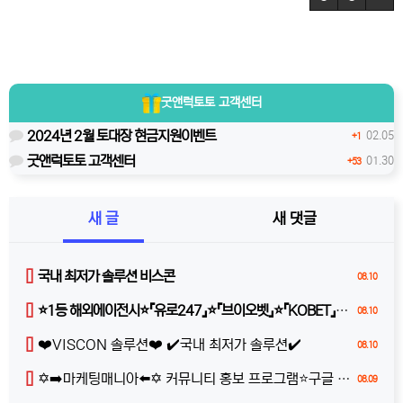
굿앤럭토토
고객센터
2024년 2월 토대장 현금지원이벤트
02.05
+1
굿앤럭토토 고객센터
01.30
+53
새 글
새 댓글
[]
국내 최저가 솔루션 비스콘
08.10
[]
⭐️1등 해외에이전시⭐️『유로247』⭐️『브이오벳』⭐️『KOBET』⭐️『ONECONNECT』⭐️ dfnk
08.10
[]
❤️VISCON 솔루션❤️ ✔️국내 최저가 솔루션✔️
08.10
[]
✡️➡️마케팅매니아⬅️✡️ 커뮤니티 홍보 프로그램⭐️구글 찌라시 프로그램⭐️카톡 텔레 미니게임 오토픽⭐️마케팅프로그램✡️ osrw
08.09