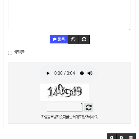
등록
비밀글
자동등록방지 숫자를 순서대로 입력하세요.