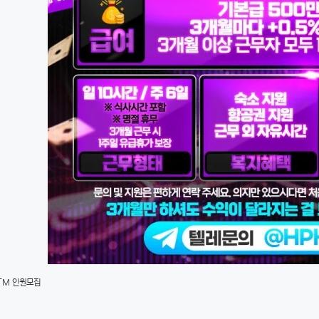
TM 인원모집