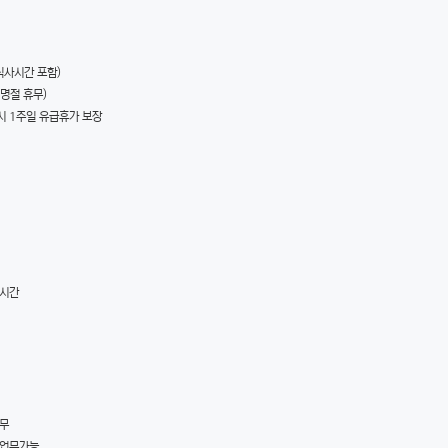
(식사시간 포함)
(명절 휴무)
 시 1주일 유급휴가 보장
유시간
업무
 업무가능