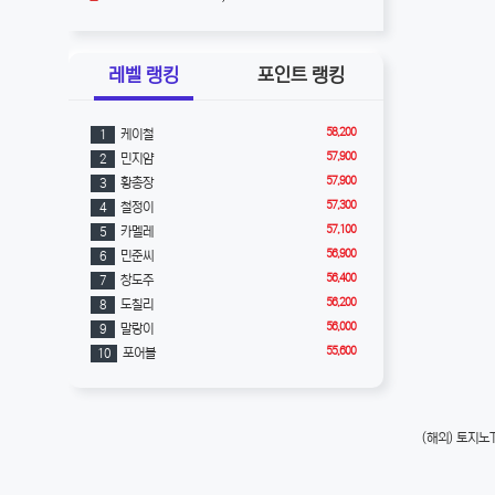
레벨 랭킹
포인트 랭킹
58,200
케이철
1
57,900
민지얌
2
57,900
황총장
3
57,300
철정이
4
57,100
카멜레
5
56,900
민준씨
6
56,400
창도주
7
56,200
도칠리
8
56,000
말랑이
9
55,600
포어블
10
(해외) 토지노