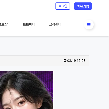
로그인
회원가입
홍보방
토토배너
고객센터
03.19 19:53