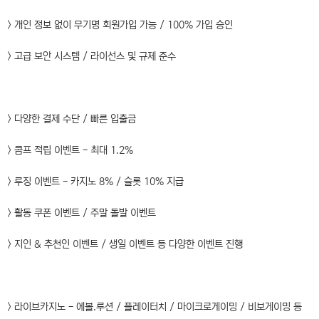
> 개인 정보 없이 무기명 회원가입 가능 / 100% 가입 승인
> 고급 보안 시스템 / 라이선스 및 규제 준수
> 다양한 결제 수단 / 빠른 입출금
> 콤프 적립 이벤트 - 최대 1.2%
> 루징 이벤트 - 카지노 8% / 슬롯 10% 지급
> 활동 쿠폰 이벤트 / 주말 돌발 이벤트
> 지인 & 추천인 이벤트 / 생일 이벤트 등 다양한 이벤트 진행
> 라이브카지노 - 에볼.루션 / 플레이터치 / 마이크로게이밍 / 비보게이밍 등