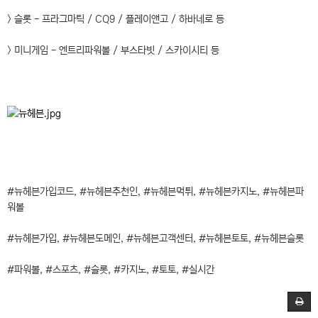
> 슬롯 - 프라그마틱 / CQ9 / 플레이앤고 / 하바네로 등
> 미니게임 - 엔트리파워볼 / 부스타빗 / 스카이시티 등
#뉴헤븐가입코드, #뉴헤븐추천인, #뉴헤븐먹튀, #뉴헤븐카지노, #뉴헤븐파
워볼
#뉴헤븐가입, #뉴헤븐도메인, #뉴헤븐고객센터, #뉴헤븐토토, #뉴헤븐슬롯
#파워볼, #스포츠, #슬롯, #카지노, #토토, #실시간