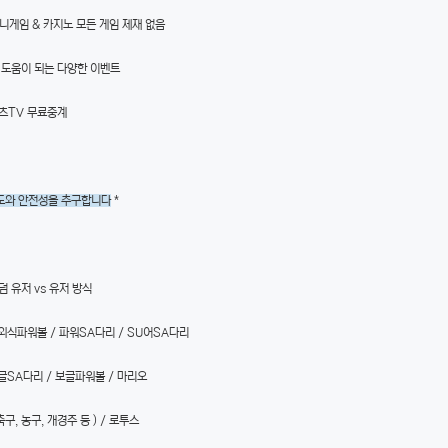
 미니게임 & 카지노 모든 게임 제재 없음
에 도움이 되는 다양한 이벤트
포츠TV 무료중계
도와 안전성을 추구합니다
*
덤 유저 vs 유저 방식
 해외식파워볼 / 파워SA다리 / SU어SA다리
 보글SA다리 / 보글파워볼 / 마리오
 축구, 농구, 개경주 등 ) / 로투스