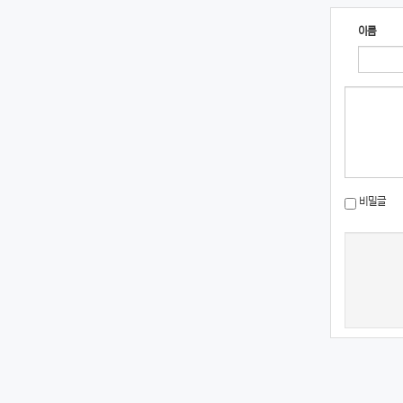
이름
비밀글
새로고침