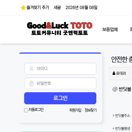
즐겨찾기 추가
새글
2026년 08월 08일
보증업체
안전한 충
포데러
@
반딧불
로그인
자동로그인
회원가입
|
정보찾기
= 반딧불주소 
= 반딧불평생 :