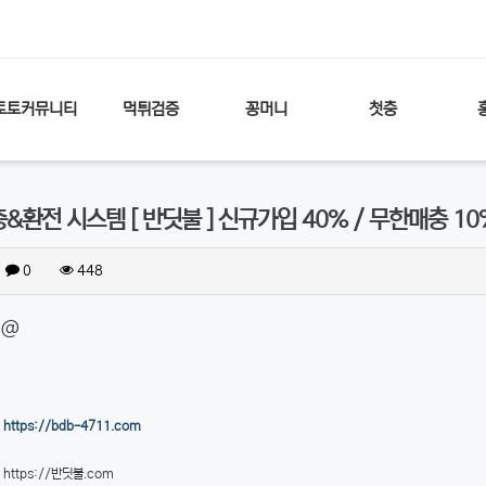
토토커뮤니티
먹튀검증
꽁머니
첫충
&환전 시스템 [ 반딧불 ] 신규가입 40% / 무한매충 10%
0
448
@
:
https://bdb-4711.com
 https://반딧불.com