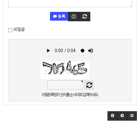
등록
비밀글
자동등록방지 숫자를 순서대로 입력하세요.