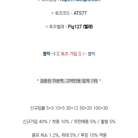
= 토즈코드 :
ATS77
= 토즈텔레 :
Pig127 (텔레)
클릭 ->
[[ 토즈 가입 ]]
<- 클릭
*
검증된 자본력, 고액전용 업계 1위!
*
신규입플 5+3 10+5 30+12 50+20 100+30
신규가입 40% / 첫충 10% / 무한매충 5% / 돌발 5%
콤프 최소 1.2%, 최대 5% / 루징 10% 적용