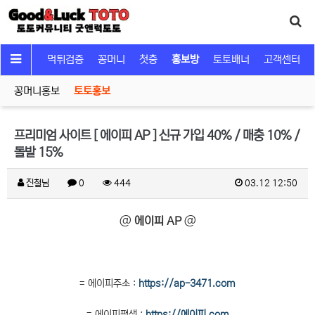
커뮤니티
먹튀검증
꽁머니
첫충
홍보방
토토배너
고객센터
꽁머니홍보
토토홍보
프리미엄 사이트 [ 에이피 AP ] 신규 가입 40% / 매충 10% /
돌발 15%
진철님
0
444
03.12 12:50
@
에이피 AP
@
= 에이피주소 :
https://ap-3471.com
= 에이피평생 :
https://에이피.com