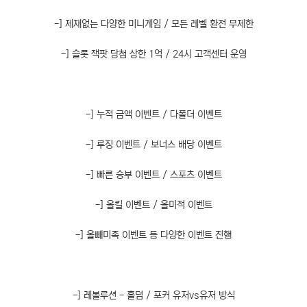
-] 제재없는 다양한 미니게임 / 모든 레벨 환전 무제한
-] 슬롯 잭팟 당첨 상한 1억 / 24시 고객센터 운영
-] 누적 금액 이벤트 / 다폴더 이벤트
-] 루징 이벤트 / 보너스 배당 이벤트
-] 빠른 승부 이벤트 / 스포츠 이벤트
-] 올킬 이벤트 / 올미적 이벤트
-] 올빼미족 이벤트 등 다양한 이벤트 진행
-] 레볼루션 - 홀덤 / 포커 유저vs유저 방식