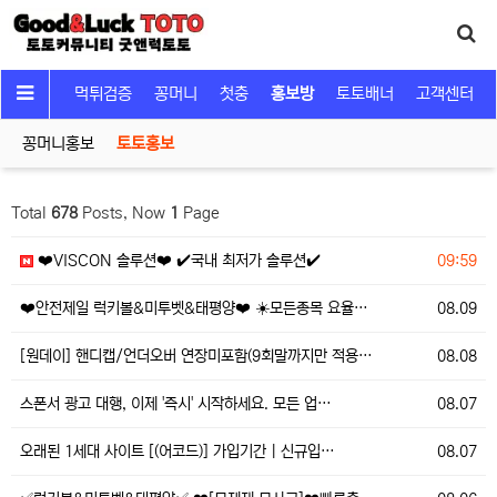
커뮤니티
먹튀검증
꽁머니
첫충
홍보방
토토배너
고객센터
꽁머니홍보
토토홍보
Total
678
Posts, Now
1
Page
❤️VISCON 솔루션❤️ ✔️국내 최저가 솔루션✔️
09:59
❤️안전제일 럭키볼&미투벳&태평양❤️ ☀️모든종목 요율…
08.09
[원데이] 핸디캡/언더오버 연장미포함(9회말까지만 적용…
08.08
스폰서 광고 대행, 이제 '즉시' 시작하세요. 모든 업…
08.07
오래된 1세대 사이트 [(어코드)] 가입기간 | 신규입…
08.07