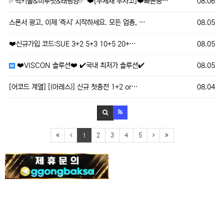
✅럭키볼&미투벳&태평양✅ ❤️[무제재 무사고]❤️빠른충…
08.06
스폰서 광고, 이제 '즉시' 시작하세요. 모든 업종, …
08.05
❤️신규가입 코드:SUE 3+2 5+3 10+5 20+…
08.05
❤️VISCON 솔루션❤️ ✔️국내 최저가 솔루션✔️
08.05
[어코드 계열] [(아레스)] 신규 첫충전 1+2 or…
08.04
1
2
3
4
5