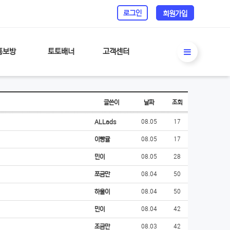
로그인
회원가입
홍보방
토토배너
고객센터
글쓴이
날짜
조회
ALLads
08.05
17
이빵귤
08.05
17
민이
08.05
28
쪼금만
08.04
50
하울이
08.04
50
민이
08.04
42
조금만
08.03
42