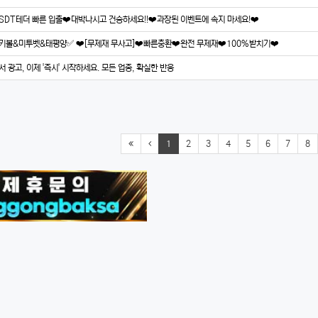
USDT테더 빠른 입출❤️대박나시고 건승하세요!!❤️과장된 이벤트에 속지 마세요!❤️
키볼&미투벳&태평양✅ ❤️[무제재 무사고]❤️빠른충환❤️완전 무제재❤️100%받치기❤️
서 광고, 이제 '즉시' 시작하세요. 모든 업종, 확실한 반응
1
2
3
4
5
6
7
8