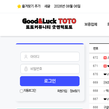
즐겨찾기 추가
새글
2026년 08월 06일
보증업체
번호
672
스
671
❤
670
❤️
로그인
669
[어코
자동로그인
회원가입
|
정보찾기
668
✅럭
667
❤️
666
구글