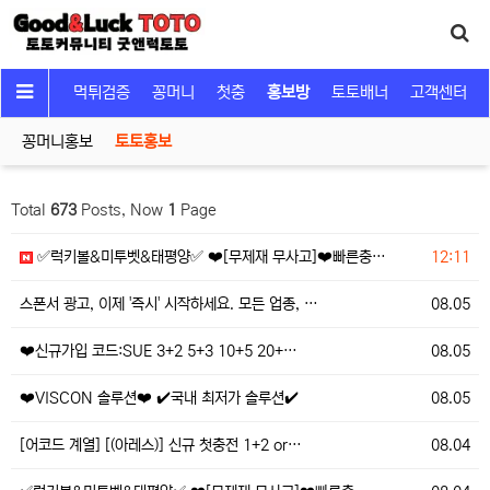
커뮤니티
먹튀검증
꽁머니
첫충
홍보방
토토배너
고객센터
꽁머니홍보
토토홍보
Total
673
Posts, Now
1
Page
✅럭키볼&미투벳&태평양✅ ❤️[무제재 무사고]❤️빠른충…
12:11
스폰서 광고, 이제 '즉시' 시작하세요. 모든 업종, …
08.05
❤️신규가입 코드:SUE 3+2 5+3 10+5 20+…
08.05
❤️VISCON 솔루션❤️ ✔️국내 최저가 솔루션✔️
08.05
[어코드 계열] [(아레스)] 신규 첫충전 1+2 or…
08.04