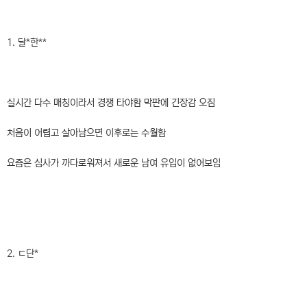
1. 달*한**
실시간 다수 매칭이라서 경쟁 타야함 막판에 긴장감 오짐
처음이 어렵고 살아남으면 이후로는 수월함
요즘은 심사가 까다로워져서 새로운 남여 유입이 없어보임
2. ㄷ단*