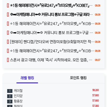
[]
⭐️1등 해외에이전시⭐️『유로247』⭐️『브이오벳』⭐️『KOBET』⭐️『ONECONNECT』⭐️ luqt
08.08
[]
✡️➡️마케팅매니아⬅️✡️ 커뮤니티 홍보 프로그램⭐️구글 찌라시 프로그램⭐️카톡 텔레 미니게임 오토픽⭐️마케팅프로그램✡️ tzwv
08.08
[]
⭐️1등 해외에이전시⭐️『유로247』⭐️『브이오벳』⭐️『KOBET』⭐️『ONECONNECT』⭐️ u2vv
08.08
[]
✡️➡️마케팅매니아⬅️✡️ 커뮤니티 홍보 프로그램⭐️구글 찌라시 프로그램⭐️카톡 텔레 미니게임 오토픽⭐️마케팅프로그램✡️ wsjq
08.08
[]
[원데이] 핸디캡/언더오버 연장미포함(9회말까지만 적용)
08.08
[]
⭐️1등 해외에이전시⭐️『유로247』⭐️『브이오벳』⭐️『KOBET』⭐️『원커넥트』⭐️ u61l
08.08
[]
스폰서 광고 대행, 이제 '즉시' 시작하세요. 모든 업종, 확실한 반응
08.07
레벨 랭킹
포인트 랭킹
58,200
케이철
1
57,900
민지얌
2
57,900
황총장
3
57,300
철정이
4