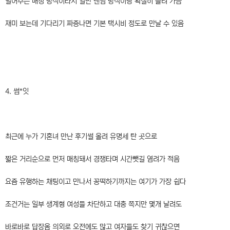
밀어주는 매칭 방식이라서 일반 랜덤 방식이랑 확실히 틀려 가끔
재미 보는데 기다리기 짜증나면 기본 택시비 정도로 만날 수 있음
4. 썸*잇
최근에 누가 기혼녀 만난 후기썰 올려 유명세 탄 곳으로
짧은 거리순으로 먼저 매칭돼서 경쟁타며 시간뺏길 염려가 적음
요즘 유행하는 채팅이고 만나서 꽁떡하기까지는 여기가 가장 쉽다
조건거는 일부 생계형 여성들 차단하고 대충 쪽지만 몇개 날려도
바로바로 답장옴 의외로 오전에도 많고 여자들도 찾기 귀찮으면