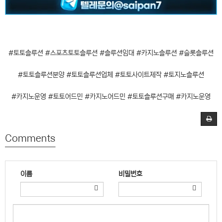
#토토솔루션 #스포츠토토솔루션 #솔루션임대 #카지노솔루션 #슬롯솔루션
#토토솔루션분양 #토토솔루션업체 #토토사이트제작 #토지노솔루션
#카지노운영 #토토어드민 #카지노어드민 #토토솔루션구매 #카지노운영
Comments
이름
비밀번호