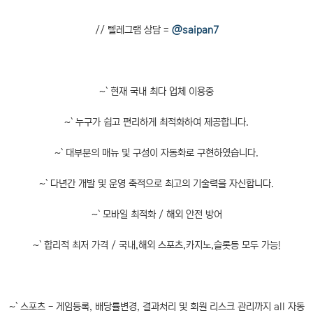
// 텔레그램 상담 =
@saipan7
~` 현재 국내 최다 업체 이용중
~` 누구가 쉽고 편리하게 최적화하여 제공합니다.
~` 대부분의 매뉴 및 구성이 자동화로 구현하였습니다.
~` 다년간 개발 및 운영 축적으로 최고의 기술력을 자신합니다.
~` 모바일 최적화 / 해외 안전 방어
~` 합리적 최저 가격 / 국내,해외 스포츠,카지노,슬롯등 모두 가능!
~` 스포츠 - 게임등록, 배당률변경, 결과처리 및 회원 리스크 관리까지 all 자동