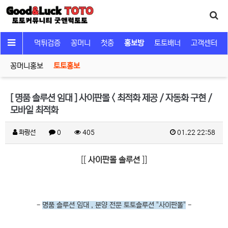
커뮤니티
먹튀검증
꽁머니
첫충
홍보방
토토배너
고객센터
꽁머니홍보
토토홍보
[ 명품 솔루션 임대 ] 사이판몰 < 최적화 제공 / 자동화 구현 /
모바일 최적화
화랑선
0
405
01.22 22:58
[[
사이판몰 솔루션
]]
-
명품 솔루션 임대 , 분양 전문 토토솔루션 "사이판몰"
-