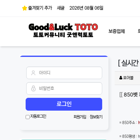
즐겨찾기 추가
새글
2026년 08월 06일
보증업체
[ 실시간
포어블
[[
850벳
로그인
자동로그인
회원가입
|
정보찾기
= 850주소 :
= 850평생 : 