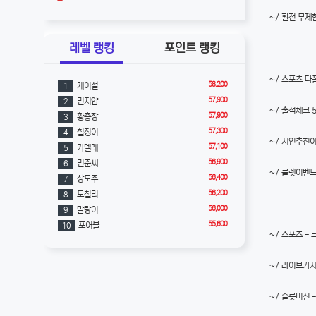
~/ 환전 무제
레벨 랭킹
포인트 랭킹
~/ 스포츠 다
58,200
케이철
1
57,900
민지얌
2
~/ 출석체크 5
57,900
황총장
3
57,300
철정이
4
~/ 지인추천이
57,100
카멜레
5
56,900
민준씨
6
~/ 룰렛이벤트
56,400
창도주
7
56,200
도칠리
8
56,000
말랑이
9
55,600
포어블
10
~/ 스포츠 -
~/ 라이브카지
~/ 슬롯머신 