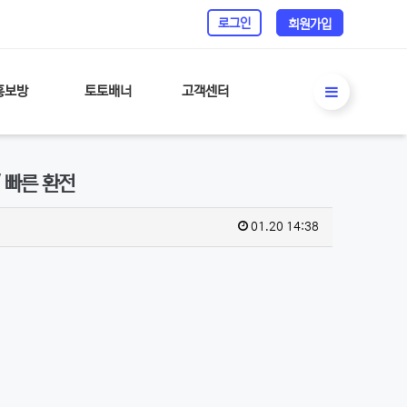
로그인
회원가입
홍보방
토토배너
고객센터
/ 빠른 환전
01.20 14:38