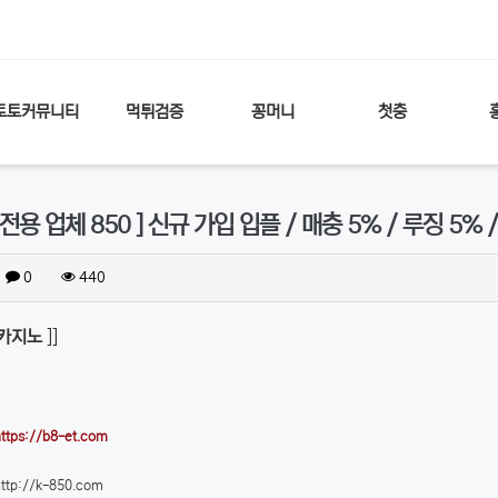
토토커뮤니티
먹튀검증
꽁머니
첫충
 전용 업체 850 ] 신규 가입 입플 / 매충 5% / 루징 5% 
0
440
 카지노
]]
https://b8-et.com
http://k-850.com