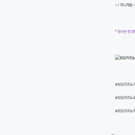
~/ 미니게임 
*
당사는 양.
#850카지노가
#850카지노도
#850카지노먹