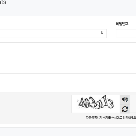
ts
비밀번호
숫자음
성듣기
자동등록방지 숫자를 순서대로 입력하세요