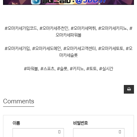
#오마카세가입코드, #오마카세추천인, #오마카세먹튀, #오마카세카지노, #
오마카세파워볼
#오마카세가입, #오마카세도메인, #오마카세고객센터, #오마카세토토, #오
마카세슬롯
#파워볼, #스포츠, #슬롯, #카지노, #토토, #실시간
Comments
이름
비밀번호