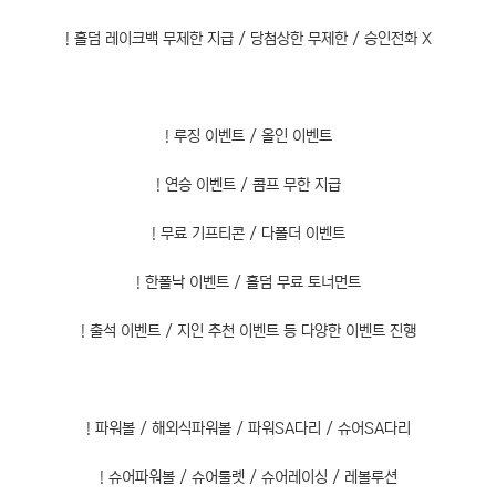
! 홀덤 레이크백 무제한 지급 / 당첨상한 무제한 / 승인전화 X
! 루징 이벤트 / 올인 이벤트
! 연승 이벤트 / 콤프 무한 지급
! 무료 기프티콘 / 다폴더 이벤트
! 한폴낙 이벤트 / 홀덤 무료 토너먼트
! 출석 이벤트 / 지인 추천 이벤트 등 다양한 이벤트 진행
! 파워볼 / 해외식파워볼 / 파워SA다리 / 슈어SA다리
! 슈어파워볼 / 슈어룰렛 / 슈어레이싱 / 레볼루션