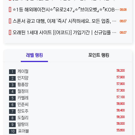
[]
⭐️1등 해외에이전시⭐️『유로247』⭐️『브이오벳』⭐️『KOBET』⭐️『원커넥트』⭐️ u61l
08.08
[]
스폰서 광고 대행, 이제 '즉시' 시작하세요. 모든 업종, 확실한 반응
08.07
[]
오래된 1세대 사이트 [(어코드)] 가입기간 | 신규입플 5+5 | 업계최고배당
08.07
레벨 랭킹
포인트 랭킹
58,200
케이철
1
57,900
민지얌
2
57,900
황총장
3
57,300
철정이
4
57,100
카멜레
5
56,900
민준씨
6
56,400
창도주
7
56,200
도칠리
8
56,000
말랑이
9
55,600
포어블
10