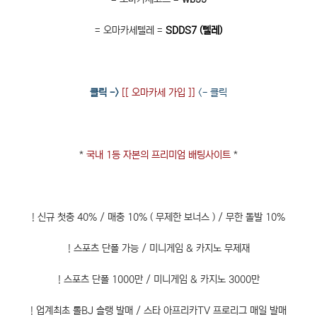
= 오마카세텔레 =
SDDS7 (텔레)
클릭 ->
[[ 오마카세 가입 ]]
<- 클릭
*
국내 1등 자본의 프리미엄 배팅사이트
*
! 신규 첫충 40% / 매충 10% ( 무제한 보너스 ) / 무한 돌발 10%
! 스포츠 단폴 가능 / 미니게임 & 카지노 무제재
! 스포츠 단폴 1000만 / 미니게임 & 카지노 3000만
! 업계최초 롤BJ 솔랭 발매 / 스타 아프리카TV 프로리그 매일 발매