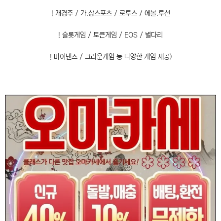
! 개경주 / 가.상스포츠 / 로투스 / 에볼.루션
! 슬롯게임 / 토큰게임 / EOS / 별다리
! 바이낸스 / 크라운게임 등 다양한 게임 제공)