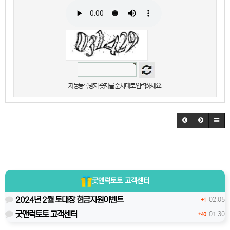
자동등록방지 숫자를 순서대로 입력하세요.
굿앤럭토토
고객센터
2024년 2월 토대장 현금지원이벤트
02.05
+1
굿앤럭토토 고객센터
01.30
+40