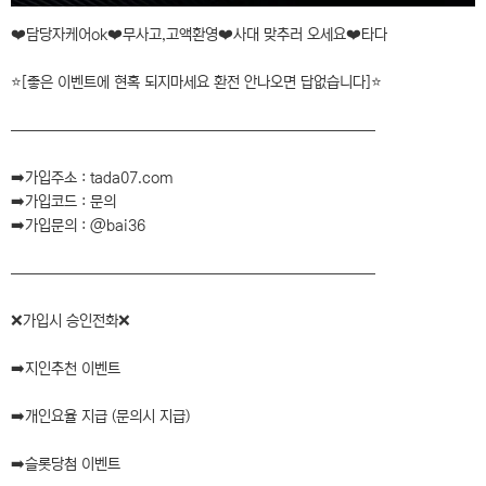
❤️담당자케어ok❤️무사고,고액환영❤️사대 맞추러 오세요❤️타다
⭐️[좋은 이벤트에 현혹 되지마세요 환전 안나오면 답없습니다]⭐️
————————————————————————
➡️가입주소 : tada07.com
➡️가입코드 : 문의
➡️가입문의 : @bai36
————————————————————————
❌가입시 승인전화❌
➡️지인추천 이벤트
➡️개인요율 지급 (문의시 지급)
➡️슬롯당첨 이벤트