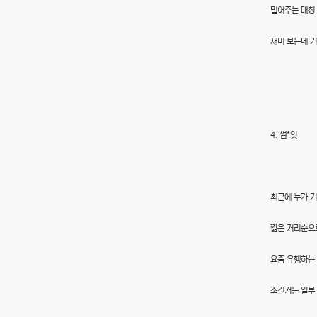
밀어주는 매칭
재미 보는데 기
4. 썸*잇
최근에 누가 기
짧은 거리순으
요즘 유행하는
조건거는 일부