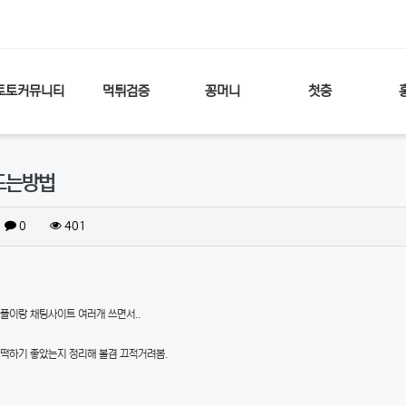
토토커뮤니티
먹튀검증
꽁머니
첫충
드는방법
0
401
플이랑 채팅사이트 여러개 쓰면서..
꽁떡하기 좋았는지 정리해 볼겸 끄적거려봄.