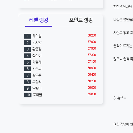
한창 랜덤채팅
레벨 랭킹
포인트 랭킹
나같은 평민들
사람도 없고 
58,200
케이철
1
57,900
민지얌
2
월척이 뜨기는
57,900
황총장
3
57,300
철정이
4
많으니 월척 
57,100
카멜레
5
56,900
민준씨
6
56,400
창도주
7
56,200
도칠리
8
56,000
말랑이
9
55,600
포어블
10
3. 슈**ㅌ
여긴 작년에 핫