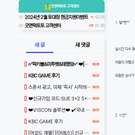
굿앤럭토토
고객센터
2024년 2월 토대장 현금지원이벤트
02.05
+1
1. 달*한**
굿앤럭토토 고객센터
01.30
+37
새 글
새 댓글
실시간 다수 
처음이 어렵고
[]
✅럭키볼&미투벳&태평양✅ ❤️[무제재 무사고]❤️빠른충환❤️완전 무제재❤️100%받치기❤️
08.06
[]
KBC GAME 후기
요즘은 심사가
08.05
[]
스폰서 광고, 이제 '즉시' 시작하세요. 모든 업종, 확실한 반응
08.05
[]
❤️신규가입 코드:SUE 3+2 5+3 10+5 20+7 30+10 가입전화X 매주페이백최대1000만 콤푸무제한❤️
08.05
[]
❤️VISCON 솔루션❤️ ✔️국내 최저가 솔루션✔️
08.05
2. ㄷ단*
[]
KBC GAME 후기
08.04
[]
[어코드 계열] [(아레스)] 신규 첫충전 1+2 or 30% | 매일첫충 20% 무한매충 10%
08.04