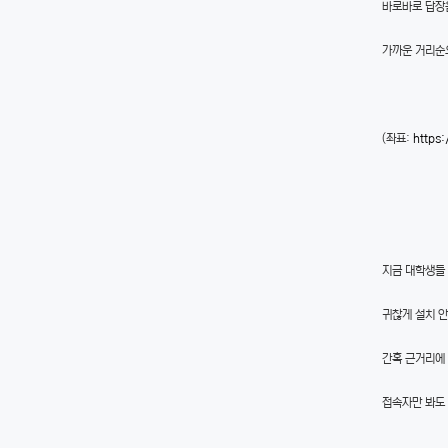
바로바로 답장
가까운 거리순
(좌표:
https
지금 대학생들 
귀찮게 설치 
간혹 근거리에
접속자만 봐도 