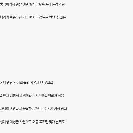
 방식이라서 일반 랜덤 방식이랑 확실히 틀려 가끔
다리기 짜증나면 기본 택시비 정도로 만날 수 있음
혼녀 만난 후기썰 올려 유명세 탄 곳으로
로 먼저 매칭돼서 경쟁타며 시간뺏길 염려가 적음
 채팅이고 만나서 꽁떡하기까지는 여기가 가장 쉽다
 생계형 여성들 차단하고 대충 쪽지만 몇개 날려도