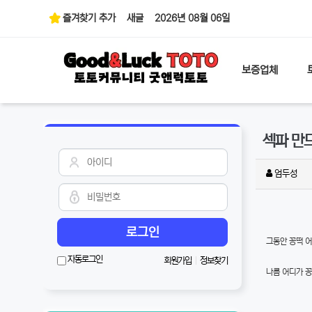
즐겨찾기 추가
새글
2026년 08월 06일
보증업체
섹파 만
엄두성
로그인
그동안 꽁떡 어
자동로그인
회원가입
|
정보찾기
나름 어디가 