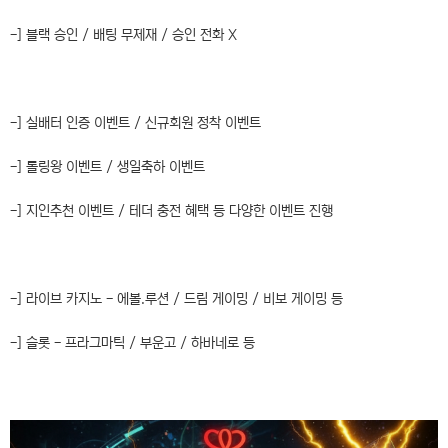
-] 블랙 승인 / 배팅 무제재 / 승인 전화 X
-] 실배터 인증 이벤트 / 신규회원 정착 이벤트
-] 롤링왕 이벤트 / 생일축하 이벤트
-] 지인추천 이벤트 / 테더 충전 혜택 등 다양한 이벤트 진행
-] 라이브 카지노 - 에볼.루션 / 드림 게이밍 / 비보 게이밍 등
-] 슬롯 - 프라그마틱 / 부운고 / 하바네로 등