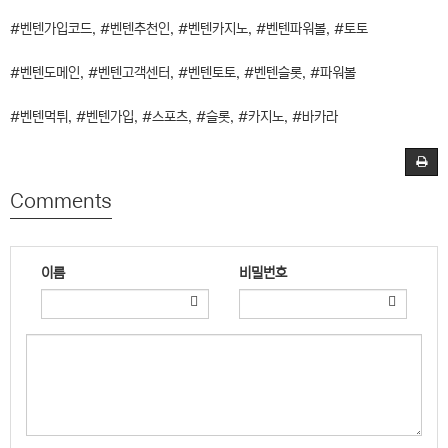
#벤텐가입코드, #벤텐추천인, #벤텐카지노, #벤텐파워볼, #토토
#벤텐도메인, #벤텐고객센터, #벤텐토토, #벤텐슬롯, #파워볼
#벤텐먹튀, #벤텐가입, #스포츠, #슬롯, #카지노, #바카라
Comments
이름
비밀번호