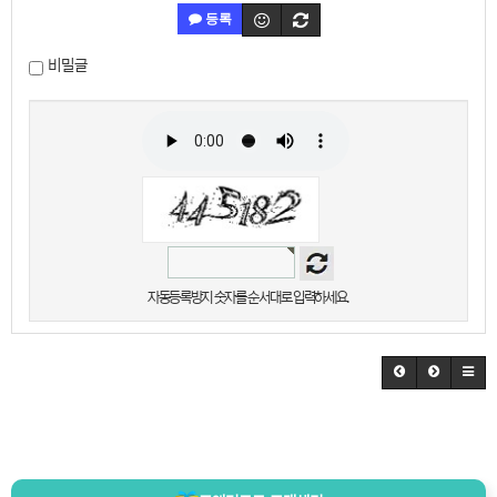
등록
비밀글
자동등록방지 숫자를 순서대로 입력하세요.