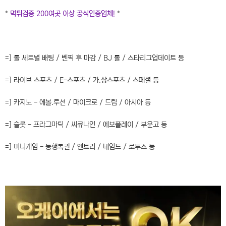
*
먹튀검증 200여곳 이상 공식인증업체!
*
=] 롤 세트별 배팅 / 벤픽 후 마감 / BJ 롤 / 스타리그업데이트 등
=] 라이브 스포츠 / E-스포츠 / 가.상스포츠 / 스페셜 등
=] 카지노 - 에볼.루션 / 마이크로 / 드림 / 아시아 등
=] 슬롯 - 프라그마틱 / 씨큐나인 / 에보플레이 / 부운고 등
=] 미니게임 - 동행복권 / 엔트리 / 네임드 / 로투스 등