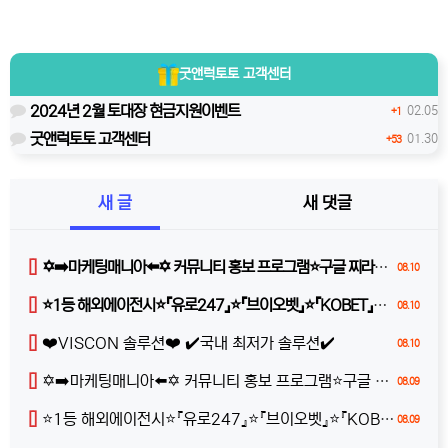
굿앤럭토토
고객센터
2024년 2월 토대장 현금지원이벤트
02.05
+1
굿앤럭토토 고객센터
01.30
+53
새 글
새 댓글
[]
✡️➡️마케팅매니아⬅️✡️ 커뮤니티 홍보 프로그램⭐️구글 찌라시 프로그램⭐️카톡 텔레 미니게임 오토픽⭐️마케팅프로그램✡️ l17f
08.10
[]
⭐️1등 해외에이전시⭐️『유로247』⭐️『브이오벳』⭐️『KOBET』⭐️『ONECONNECT』⭐️ c9bl
08.10
[]
❤️VISCON 솔루션❤️ ✔️국내 최저가 솔루션✔️
08.10
[]
✡️➡️마케팅매니아⬅️✡️ 커뮤니티 홍보 프로그램⭐️구글 찌라시 프로그램⭐️카톡 텔레 미니게임 오토픽⭐️마케팅프로그램✡️ osrw
08.09
[]
⭐️1등 해외에이전시⭐️『유로247』⭐️『브이오벳』⭐️『KOBET』⭐️『ONECONNECT』⭐️ q2px
08.09