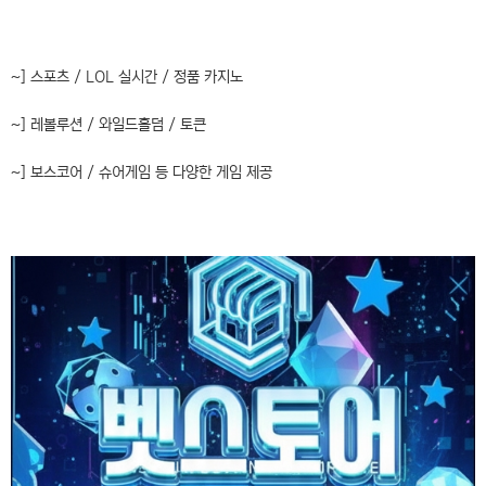
~] 스포츠 / LOL 실시간 / 정품 카지노
~] 레볼루션 / 와일드홀덤 / 토큰
~] 보스코어 / 슈어게임 등 다양한 게임 제공