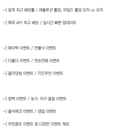
~] 업계 최고 배당률 / 레볼루션 홀덤, 와일드 홀덤 유저 vs 유저
~] 해외 API 최고 배당 / 실시간 빠른 업데이트
~] 페이백 이벤트 / 한폴낙 이벤트
~] 다폴더 이벤트 / 연승연패 이벤트
~] 올미당첨 이벤트 / 지인추천 이벤트
~] 컴백 이벤트 / 농구, 야구 올킬 이벤트
~] 출석체크 이벤트 / 생일 이벤트
~] 무한콤프 이벤트 등 다양한 이벤트 제공