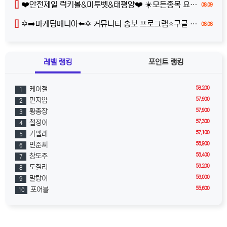
[]
❤️안전제일 럭키볼&미투벳&태평양❤️ ☀️모든종목 요율지급☀️미니게임 천국☀️카지노,슬롯 맛집☀️
08.09
[]
✡️➡️마케팅매니아⬅️✡️ 커뮤니티 홍보 프로그램⭐️구글 찌라시 프로그램⭐️카톡 텔레 미니게임 오토픽⭐️마케팅프로그램✡️ s3es
08.08
레벨 랭킹
포인트 랭킹
58,200
케이철
1
57,900
민지얌
2
57,900
황총장
3
57,300
철정이
4
57,100
카멜레
5
56,900
민준씨
6
56,400
창도주
7
56,200
도칠리
8
56,000
말랑이
9
55,600
포어블
10