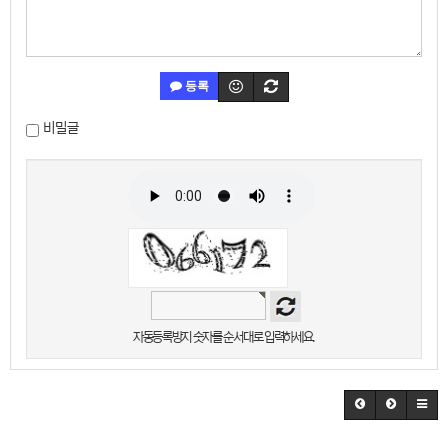
등록
비밀글
자동등록방지 숫자를 순서대로 입력하세요.