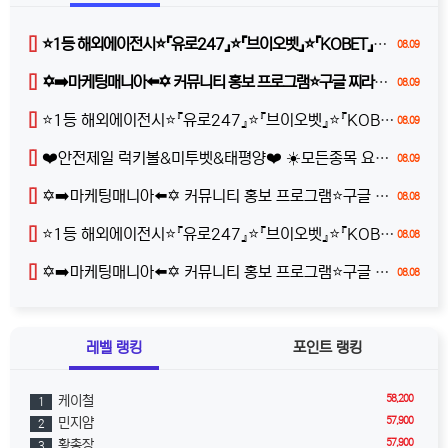
[]
⭐️1등 해외에이전시⭐️『유로247』⭐️『브이오벳』⭐️『KOBET』⭐️『ONECONNECT』⭐️ fb8x
08.09
[]
✡️➡️마케팅매니아⬅️✡️ 커뮤니티 홍보 프로그램⭐️구글 찌라시 프로그램⭐️카톡 텔레 미니게임 오토픽⭐️마케팅프로그램✡️ itai
08.09
[]
⭐️1등 해외에이전시⭐️『유로247』⭐️『브이오벳』⭐️『KOBET』⭐️『ONECONNECT』⭐️ q2px
08.09
[]
❤️안전제일 럭키볼&미투벳&태평양❤️ ☀️모든종목 요율지급☀️미니게임 천국☀️카지노,슬롯 맛집☀️
08.09
[]
✡️➡️마케팅매니아⬅️✡️ 커뮤니티 홍보 프로그램⭐️구글 찌라시 프로그램⭐️카톡 텔레 미니게임 오토픽⭐️마케팅프로그램✡️ s3es
08.08
[]
⭐️1등 해외에이전시⭐️『유로247』⭐️『브이오벳』⭐️『KOBET』⭐️『ONECONNECT』⭐️ u2vv
08.08
[]
✡️➡️마케팅매니아⬅️✡️ 커뮤니티 홍보 프로그램⭐️구글 찌라시 프로그램⭐️카톡 텔레 미니게임 오토픽⭐️마케팅프로그램✡️ wsjq
08.08
레벨 랭킹
포인트 랭킹
58,200
케이철
1
57,900
민지얌
2
57,900
황총장
3