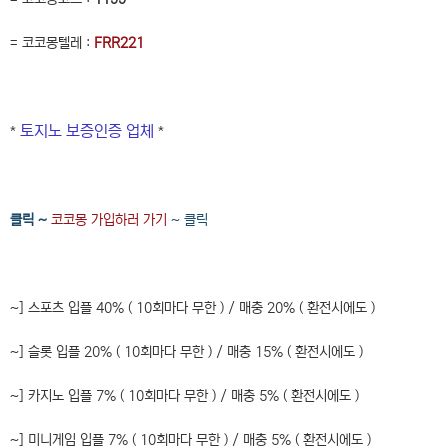
= 코코몽텔레 :
FRR221
토지노 보증인증 업체
*
*
클릭 ~
코코몽 가입하러 가기
~ 클릭
~] 스포츠 입플 40% ( 10회마다 무한 ) / 매충 20% ( 환전시에도 )
~] 슬롯 입플 20% ( 10회마다 무한 ) / 매충 15% ( 환전시에도 )
~] 카지노 입플 7% ( 10회마다 무한 ) / 매충 5% ( 환전시에도 )
~] 미니게임 입플 7% ( 10회마다 무한 ) / 매충 5% ( 환전시에도 )